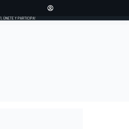
favoritos
Haz que se oiga tu voz
comentando artículos.
1, ÚNETE Y PARTICIPA!
INICIAR SESIÓN
EDICIÓN
LATINOAMÉRICA