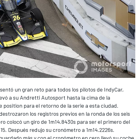
resentó un gran reto para todos los pilotos de
IndyCar
,
evó a su Andretti Autosport hasta la cima de la
 position para el retorno de la serie a esta ciudad.
destrozaron los registros previos en la ronda de los seis
o colocó un giro de 1m14.8430s para ser el primero del
m15. Después redujo su cronómetro a 1m14.2226s.
 guardado más y con el cronómetro en cero llevó su coche