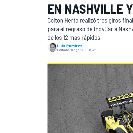
EN NASHVILLE Y
INDYCAR
Colton Herta realizó tres giros fin
para el regreso de IndyCar a Nashv
de los 12 más rápidos.
Luis Ramírez
Editado:
8 ago 2021, 8:42
MOTOGP