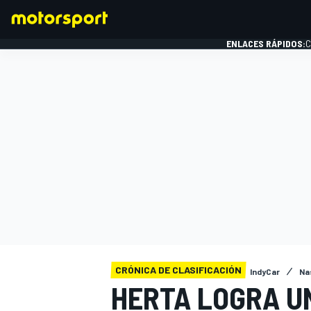
ENLACES RÁPIDOS:
C
FÓRMULA 1
CRÓNICA DE CLASIFICACIÓN
IndyCar
Nas
HERTA LOGRA U