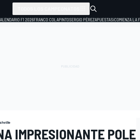
TODOS LOS CAMPEONATOS
ALENDARIO F1 2026
FRANCO COLAPINTO
SERGIO PÉREZ
APUESTAS
¡COMIENZA LA F
hville
NA IMPRESIONANTE POLE