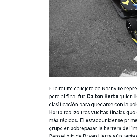
NASCAR CUP
El circuito callejero de Nashville rep
pero al final fue
Colton Herta
quien ll
clasificación para quedarse con la pole
Herta realizó tres vueltas finales que 
más rápidos. El estadounidense primer
grupo en sobrepasar la barrera del 1
Pero el hijo de Bryan Herta aún tenía