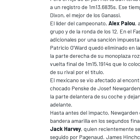
a un registro de 1m13.6835s. Ese tiem
FÓRMULA E
Dixon, el mejor de los Ganassi.
El líder del campeonato,
Alex Palou
, 
grupo y de la ronda de los 12. En el Fa
adicionales por una sanción impuesta
Patricio O’Ward
quedó eliminado en la
la parte derecha de su monoplaza roz
vuelta final de 1m15.1914s que lo colo
de su rival por el título.
El mexicano se vio afectado al encontr
chocado Penske de Josef Newgarden.
la parte delantera de su coche y dej
WRC
adelante.
Hasta antes del impacto, Newgarden er
bandera amarilla en los segundos fina
Jack Harvey
, quien recientemente se
seguido por Pagenaud. James Hinchclif