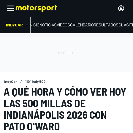
INDYCAR
INICIO
NOTICIAS
VIDEOS
CALENDARIO
RESULTADOS
CLASIF
IndyCar
110º Indy 500
A QUÉ HORA Y CÓMO VER HOY
LAS 500 MILLAS DE
INDIANÁPOLIS 2026 CON
PATO O'WARD