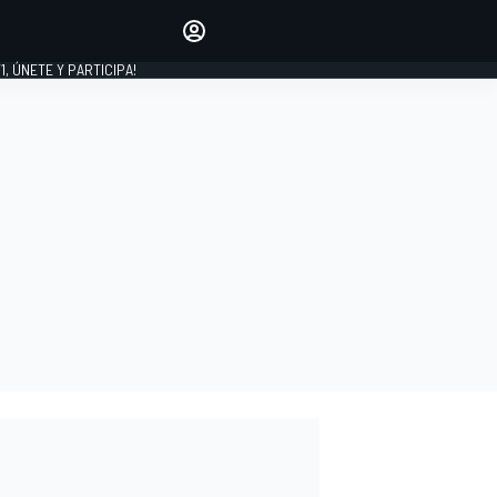
favoritos
Haz que se oiga tu voz
comentando artículos.
1, ÚNETE Y PARTICIPA!
INICIAR SESIÓN
EDICIÓN
LATINOAMÉRICA