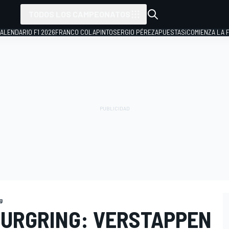
TODOS LOS CAMPEONATOS
ALENDARIO F1 2026
FRANCO COLAPINTO
SERGIO PÉREZ
APUESTAS
¡COMIENZA LA F
g
URGRING: VERSTAPPEN