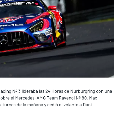
ing Nº 3 lideraba las 24 Horas de Nurburgring con una
 sobre el Mercedes-AMG Team Ravenol Nº 80. Max
turnos de la mañana y cedió el volante a Dani