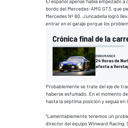
El español apenas había empezado a 
FÓRMULA E
bordo del Mercedes-AMG GT3, que perd
Mercedes Nº 80. Juncadella logró lleva
entrar en el garaje porque los proble
Crónica final de la carr
ENDURANCE
24 Horas de Nur
afecta a Verst
Probablemente se trate del eje de tran
WRC
haberse esfumado. En el momento de e
hasta la séptima posición y seguía en l
"Lamentablemente tenemos un problema
director del equipo Winward Racing,