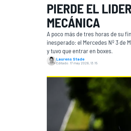
PIERDE EL LIDE
INDYCAR
MECÁNICA
A poco más de tres horas de su fin
inesperado: el Mercedes Nº 3 de M
y tuvo que entrar en boxes.
Laurens Stade
Editado:
17 may 2026, 13:15
MOTOGP