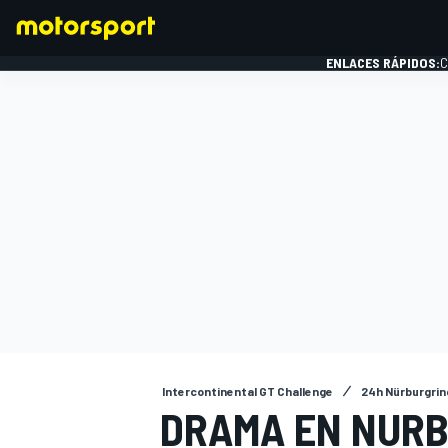
ENLACES RÁPIDOS:
C
FÓRMULA 1
Intercontinental GT Challenge
24h Nürburgrin
DRAMA EN NURB