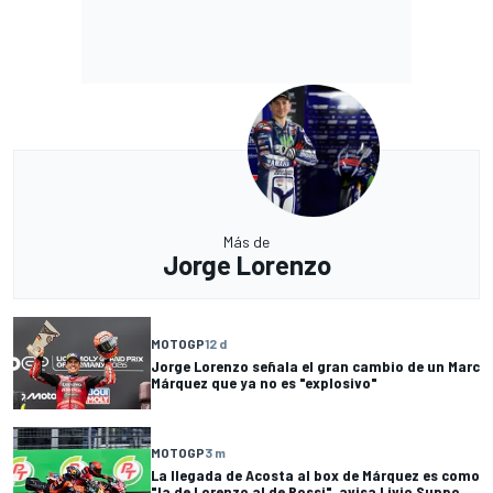
Más de
Jorge Lorenzo
MOTOGP
12 d
Jorge Lorenzo señala el gran cambio de un Marc
Márquez que ya no es "explosivo"
MOTOGP
3 m
La llegada de Acosta al box de Márquez es como
"la de Lorenzo al de Rossi", avisa Livio Suppo