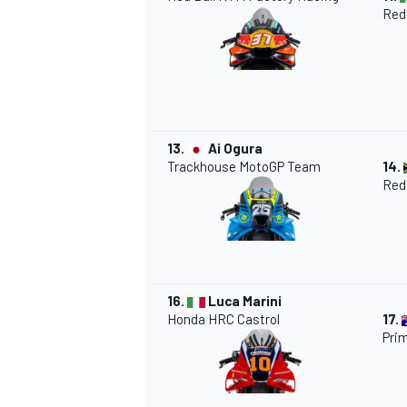
Red
13.
Ai Ogura
Trackhouse MotoGP Team
14.
Red
MÁS CATEGORÍAS
16.
Luca Marini
Honda HRC Castrol
17.
Pri