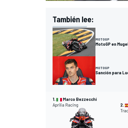
FÓRMULA E
También lee:
MOTOGP
MotoGP en Mugel
MOTOGP
Sanción para Luc
WRC
1.
Marco Bezzecchi
Aprilia
Racing
2.
Tra