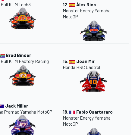
 Bull KTM Tech3
12.
Álex Rins
Monster Energy
Yamaha
MotoGP
Brad Binder
 Bull KTM Factory Racing
15.
Joan Mir
Honda HRC Castrol
Jack Miller
ma
Pramac
Yamaha MotoGP
18.
Fabio Quartararo
Monster Energy Yamaha
MotoGP