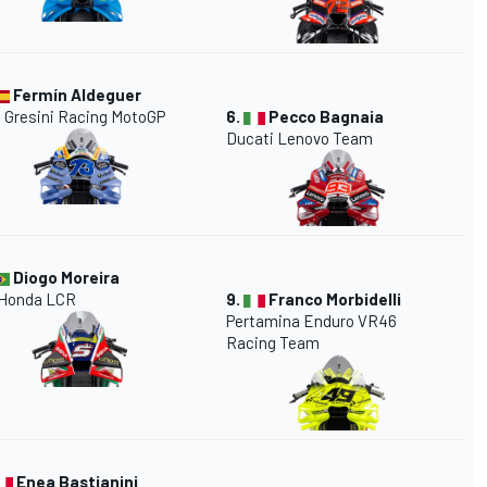
Fermín Aldeguer
8
Gresini
Racing MotoGP
6.
Pecco Bagnaia
Ducati Lenovo Team
Diogo Moreira
Honda
LCR
9.
Franco Morbidelli
Pertamina Enduro VR46
Racing Team
Enea Bastianini