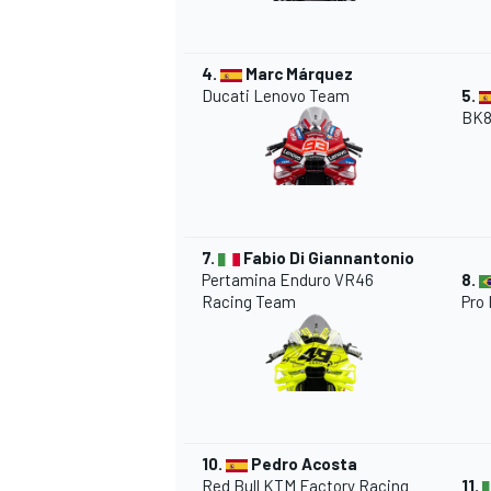
4.
Marc Márquez
Ducati
Lenovo Team
5.
BK
7.
Fabio Di Giannantonio
Pertamina Enduro
VR46
8.
Racing Team
Pro
10.
Pedro Acosta
Red Bull
KTM
Factory Racing
11.