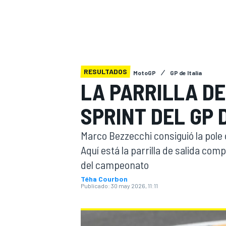
INDYCAR
RESULTADOS
MotoGP
GP de Italia
LA PARRILLA DE
SPRINT DEL GP 
Marco Bezzecchi consiguió la pole d
Aquí está la parrilla de salida com
del campeonato
MOTOGP
Téha Courbon
Publicado:
30 may 2026, 11:11