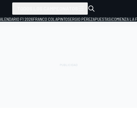
TODOS LOS CAMPEONATOS
ALENDARIO F1 2026
FRANCO COLAPINTO
SERGIO PÉREZ
APUESTAS
¡COMIENZA LA F