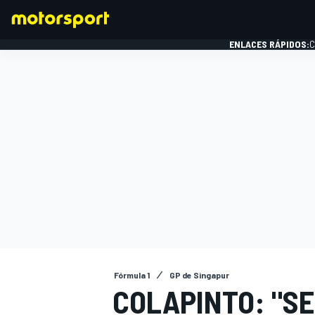
ENLACES RÁPIDOS:
C
FÓRMULA 1
Fórmula 1
GP de Singapur
COLAPINTO: "SE