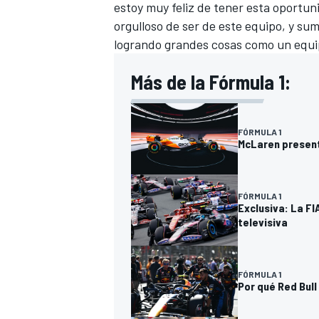
estoy muy feliz de tener esta oportun
orgulloso de ser de este equipo, y s
logrando grandes cosas como un equipo
Más de la Fórmula 1:
FÓRMULA 1
McLaren present
FÓRMULA 1
Exclusiva: La FI
televisiva
FÓRMULA 1
Por qué Red Bull