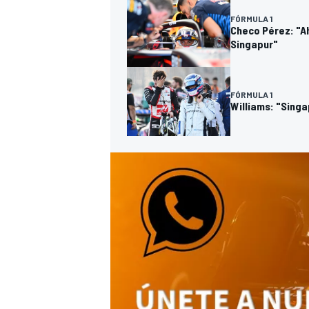
FÓRMULA 1
Checo Pérez: "Ah
Singapur"
FÓRMULA 1
Williams: "Sing