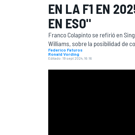
EN LA F1 EN 20
INDYCAR
EN ESO"
Franco Colapinto se refirió en Sin
Williams, sobre la posibilidad de 
Federico Faturos
Ronald Vording
Editado:
19 sept 2024, 16:16
MOTOGP