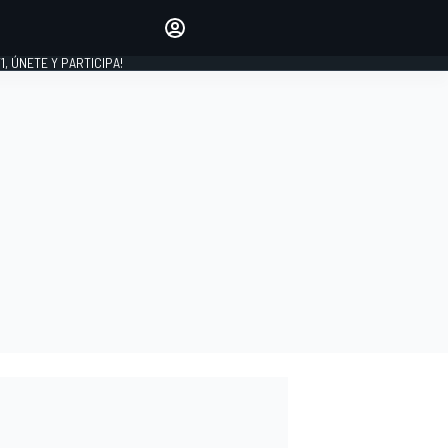
favoritos
Haz que se oiga tu voz
comentando artículos.
1, ÚNETE Y PARTICIPA!
INICIAR SESIÓN
EDICIÓN
LATINOAMÉRICA