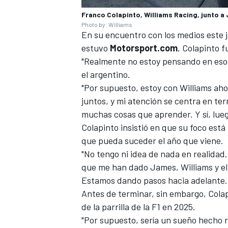
Franco Colapinto, Williams Racing, junto a
Photo by: Williams
En su encuentro con los medios este j
estuvo
Motorsport.com
, Colapinto f
"Realmente no estoy pensando en eso.
el argentino.
"Por supuesto, estoy con
Williams
aho
juntos, y mi atención se centra en te
muchas cosas que aprender. Y sí, lue
Colapinto insistió en que su foco está
que pueda suceder el año que viene.
MÁS CATEGORÍAS
"No tengo ni idea de nada en realidad
que me han dado James, Williams y el
Estamos dando pasos hacia adelante. Y
Antes de terminar, sin embargo, Colap
de la parrilla de la F1 en 2025.
"Por supuesto, sería un sueño hecho r