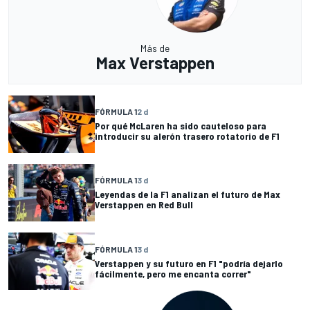
Más de
Max Verstappen
FÓRMULA 1
2 d
Por qué McLaren ha sido cauteloso para
introducir su alerón trasero rotatorio de F1
FÓRMULA 1
3 d
Leyendas de la F1 analizan el futuro de Max
Verstappen en Red Bull
FÓRMULA 1
3 d
Verstappen y su futuro en F1 "podría dejarlo
fácilmente, pero me encanta correr"