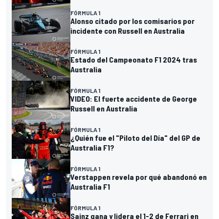
FÓRMULA 1
Alonso citado por los comisarios por
incidente con Russell en Australia
FÓRMULA 1
Estado del Campeonato F1 2024 tras
Australia
FÓRMULA 1
VIDEO: El fuerte accidente de George
Russell en Australia
FÓRMULA 1
¿Quién fue el "Piloto del Día" del GP de
Australia F1?
FÓRMULA 1
Verstappen revela por qué abandonó en
Australia F1
FÓRMULA 1
Sainz gana y lidera el 1-2 de Ferrari en