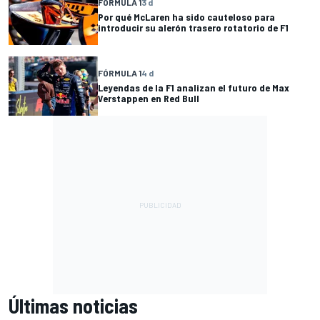
FÓRMULA 1
3 d
Por qué McLaren ha sido cauteloso para
introducir su alerón trasero rotatorio de F1
FÓRMULA 1
4 d
Leyendas de la F1 analizan el futuro de Max
Verstappen en Red Bull
Últimas noticias