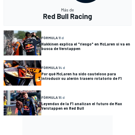
Más de
Red Bull Racing
FÓRMULA 1
1 d
Hakkinen explica el "riesgo" en McLaren si va en
busca de Verstappen
FÓRMULA 1
4 d
Por qué McLaren ha sido cauteloso para
introducir su alerón trasero rotatorio de F1
FÓRMULA 1
5 d
Leyendas de la F1 analizan el futuro de Max
Verstappen en Red Bull