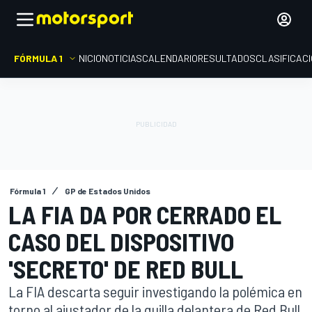
FÓRMULA 1
INICIO
NOTICIAS
CALENDARIO
RESULTADOS
CLASIFICAC
Fórmula 1
GP de Estados Unidos
LA FIA DA POR CERRADO EL
CASO DEL DISPOSITIVO
'SECRETO' DE RED BULL
La FIA descarta seguir investigando la polémica en
torno al ajustador de la quilla delantera de Red Bull.