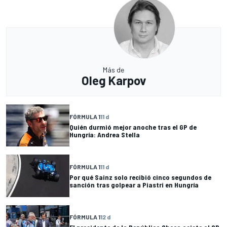
Más de
Oleg Karpov
FÓRMULA 1
11 d
Quién durmió mejor anoche tras el GP de
Hungría: Andrea Stella
FÓRMULA 1
11 d
Por qué Sainz solo recibió cinco segundos de
sanción tras golpear a Piastri en Hungría
FÓRMULA 1
12 d