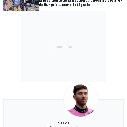
El presidente de la República Checa asiste al GP
de Hungría... como fotógrafo
Más de