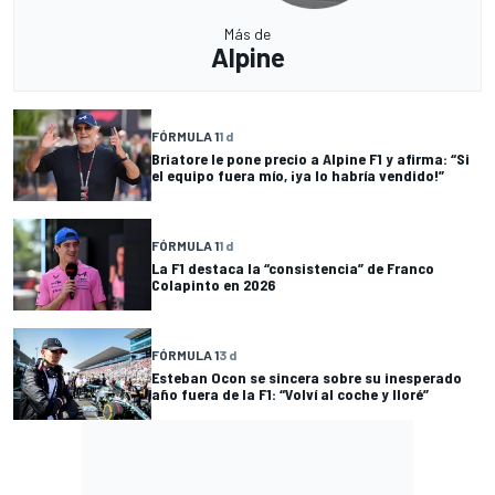
Más de
Alpine
FÓRMULA 1
1 d
Briatore le pone precio a Alpine F1 y afirma: “Si
el equipo fuera mío, ¡ya lo habría vendido!”
FÓRMULA 1
1 d
La F1 destaca la “consistencia” de Franco
Colapinto en 2026
FÓRMULA 1
3 d
Esteban Ocon se sincera sobre su inesperado
año fuera de la F1: “Volví al coche y lloré”