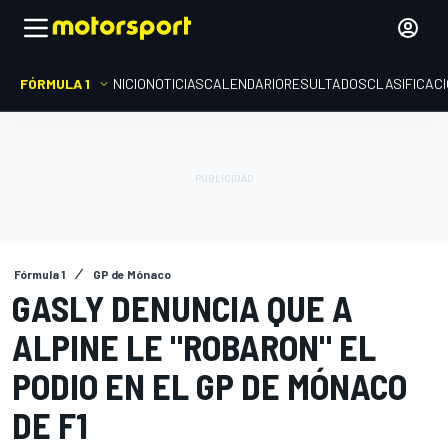
FÓRMULA 1
INICIO
NOTICIAS
CALENDARIO
RESULTADOS
CLASIFICAC
Fórmula 1
GP de Mónaco
GASLY DENUNCIA QUE A
ALPINE LE "ROBARON" EL
PODIO EN EL GP DE MÓNACO
DE F1