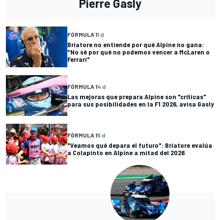
Pierre Gasly
FÓRMULA 1
1 d
Briatore no entiende por qué Alpine no gana:
"No sé por qué no podemos vencer a McLaren o
Ferrari"
FÓRMULA 1
4 d
Las mejoras que prepara Alpine son "críticas"
para sus posibilidades en la F1 2026, avisa Gasly
FÓRMULA 1
5 d
"Veamos qué depara el futuro": Briatore evalúa
a Colapinto en Alpine a mitad del 2026