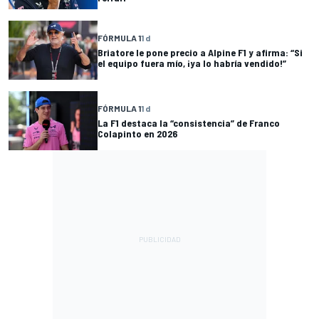
FÓRMULA 1
1 d
Briatore le pone precio a Alpine F1 y afirma: “Si
el equipo fuera mío, ¡ya lo habría vendido!”
FÓRMULA 1
1 d
La F1 destaca la “consistencia” de Franco
Colapinto en 2026