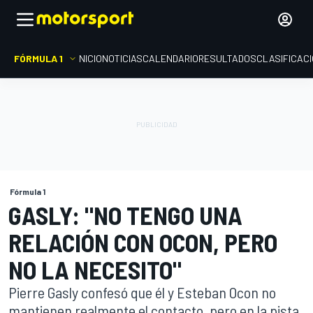
FÓRMULA 1
INICIO
NOTICIAS
CALENDARIO
RESULTADOS
CLASIFICAC
Fórmula 1
GASLY: "NO TENGO UNA
RELACIÓN CON OCON, PERO
NO LA NECESITO"
Pierre Gasly confesó que él y Esteban Ocon no
mantienen realmente el contacto, pero en la pista