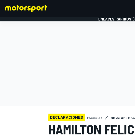
ENLACES RÁPIDOS:
C
FÓRMULA 1
DECLARACIONES
Fórmula 1
GP de Abu Dha
HAMILTON FELIC