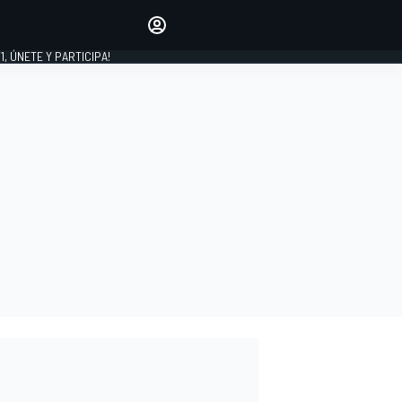
favoritos
Haz que se oiga tu voz
comentando artículos.
1, ÚNETE Y PARTICIPA!
INICIAR SESIÓN
EDICIÓN
LATINOAMÉRICA