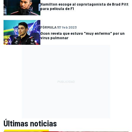
Hamilton escoge al coprotagonista de Brad Pitt
para película de F1
FÓRMULA 1
17 feb 2023
Ocon revela que estuvo "muy enfermo" por un
virus pulmonar
Últimas noticias