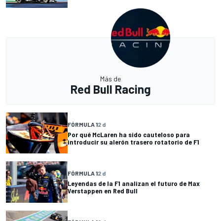
Más de
Red Bull Racing
FÓRMULA 1
2 d
Por qué McLaren ha sido cauteloso para
introducir su alerón trasero rotatorio de F1
FÓRMULA 1
2 d
Leyendas de la F1 analizan el futuro de Max
Verstappen en Red Bull