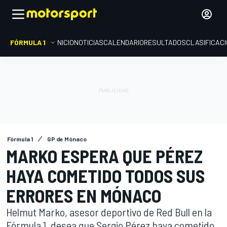
FÓRMULA 1
INICIO
NOTICIAS
CALENDARIO
RESULTADOS
CLASIFICAC
Fórmula 1
GP de Mónaco
MARKO ESPERA QUE PÉREZ
HAYA COMETIDO TODOS SUS
ERRORES EN MÓNACO
Helmut Marko, asesor deportivo de Red Bull en la
Fórmula 1, desea que Sergio Pérez haya cometido