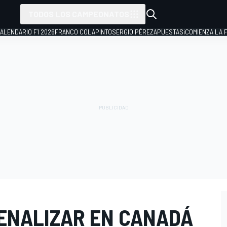
TODOS LOS CAMPEONATOS
ALENDARIO F1 2026
FRANCO COLAPINTO
SERGIO PÉREZ
APUESTAS
¡COMIENZA LA F
ENALIZAR EN CANADÁ