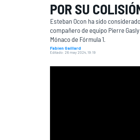
POR SU COLISI
INDYCAR
Esteban Ocon ha sido considerado 
compañero de equipo Pierre Gasly 
Mónaco de Fórmula 1.
Fabien Gaillard
Editado:
26 may 2024, 19:19
MOTOGP