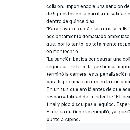
colisión, imponiéndole una sanción d
FÓRMULA E
de 5 puestos en la parrilla de salida 
dentro de quince días.
"Para nosotros está claro que la coli
adelantamiento demasiado ambicioso, 
que, por lo tanto, es totalmente respo
en Montecarlo.
"La sanción básica por causar una col
segundos. Esto es lo que hemos impue
terminó la carrera, esta penalización 
para la próxima carrera en la que comp
En un tuit que envió antes de que ac
WRC
responsabilidad del incidente: "El inc
final y pido disculpas al equipo. Espe
El deseo de Ocon se cumplió, ya que G
punto a Alpine.