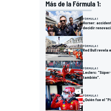
Más de la Fórmula 1:
FÓRMULA 1
Horner: acciden
decidir renovac
FÓRMULA 1
Red Bull revela 
FÓRMULA 1
Leclerc: "Súper 
también".
FÓRMULA 1
¿Quién fue el "P