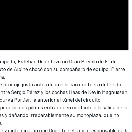
ncipado,
Esteban Ocon
tuvo un Gran Premio de F1 de
oto de
Alpine
chocó con su compañero de equipo,
Pierre
ra.
se produjo justo antes de que la carrera fuera detenida
entre
Sergio Pérez
y los coches Haas de
Kevin Magnussen
 curva Portier, la anterior al túnel del circuito.
 pero los dos pilotos entraron en contacto a la salida de la
ires y dañando irreparablemente su monoplaza, que no
a.
te y dictaminaron que Ocon fue el único responsable de la