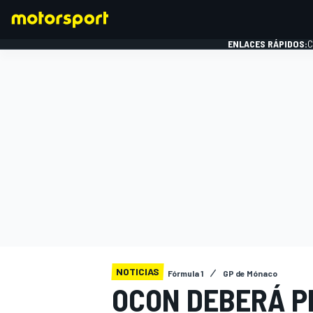
ENLACES RÁPIDOS:
C
FÓRMULA 1
NOTICIAS
Fórmula 1
GP de Mónaco
OCON DEBERÁ P