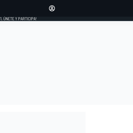
favoritos
Haz que se oiga tu voz
comentando artículos.
1, ÚNETE Y PARTICIPA!
INICIAR SESIÓN
EDICIÓN
LATINOAMÉRICA