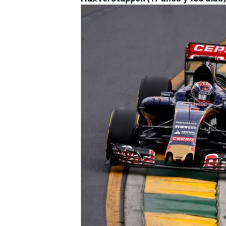
FÓRMULA E
WRC