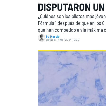
DISPUTARON UN 
INDYCAR
¿Quiénes son los pilotos más jóve
Fórmula 1 después de que en los 
que han competido en la máxima c
Ed Hardy
Editado:
17 mar 2024, 19:30
MOTOGP