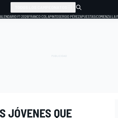
TODOS LOS CAMPEONATOS
ALENDARIO F1 2026
FRANCO COLAPINTO
SERGIO PÉREZ
APUESTAS
¡COMIENZA LA F
ÁS JÓVENES QUE