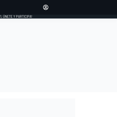
favoritos
Haz que se oiga tu voz
comentando artículos.
1, ÚNETE Y PARTICIPA!
INICIAR SESIÓN
EDICIÓN
LATINOAMÉRICA