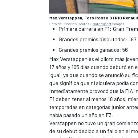
Max Verstappen, Toro Rosso STR10 Renaul
Foto de: Charles Coates /
Motorsport
Images
Primera carrera en F1: Gran Prem
Grandes premios disputados: 187
Grandes premios ganados: 56
Max Verstappen
es el piloto más joven
17 años y 165 días cuando debutó en e
igual, ya que cuando se anunció su fic
que significa que ni siquiera podía c
Inmediatamente provocó que la FIA in
F1 deben tener al menos 18 años, mie
temporadas en categorías junior antes
había pasado un año en F3.
Verstappen no tuvo un gran comienzo e
de su debut debido a un fallo en el mo