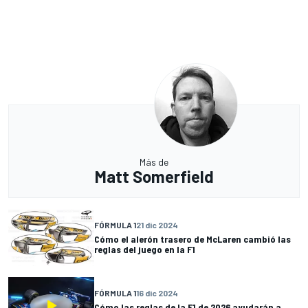
Más de
Matt Somerfield
FÓRMULA 1
21 dic 2024
Cómo el alerón trasero de McLaren cambió las
reglas del juego en la F1
FÓRMULA 1
16 dic 2024
Cómo las reglas de la F1 de 2026 ayudarán a