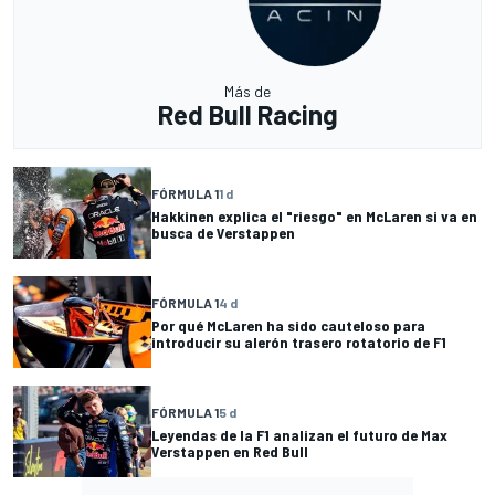
Más de
Red Bull Racing
FÓRMULA 1
1 d
Hakkinen explica el "riesgo" en McLaren si va en
busca de Verstappen
FÓRMULA 1
4 d
Por qué McLaren ha sido cauteloso para
introducir su alerón trasero rotatorio de F1
FÓRMULA 1
5 d
Leyendas de la F1 analizan el futuro de Max
Verstappen en Red Bull