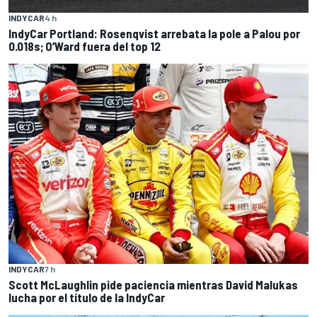
INDYCAR
4 h
IndyCar Portland: Rosenqvist arrebata la pole a Palou por
0.018s; O’Ward fuera del top 12
INDYCAR
7 h
Scott McLaughlin pide paciencia mientras David Malukas
lucha por el título de la IndyCar