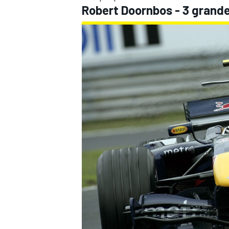
Robert Doornbos - 3 grande
FÓRMULA E
WRC