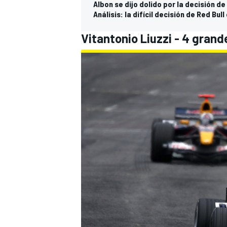
Albon se dijo dolido por la decisión d
Análisis: la difícil decisión de Red Bul
Vitantonio Liuzzi - 4 gran
MÁS CATEGORÍAS