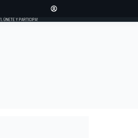
favoritos
Haz que se oiga tu voz
comentando artículos.
1, ÚNETE Y PARTICIPA!
INICIAR SESIÓN
EDICIÓN
LATINOAMÉRICA