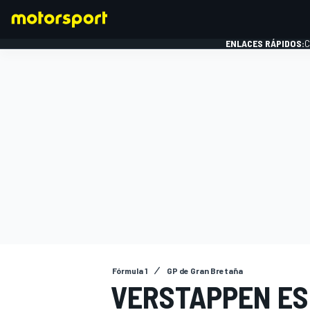
ENLACES RÁPIDOS:
C
FÓRMULA 1
Fórmula 1
GP de Gran Bretaña
VERSTAPPEN ES