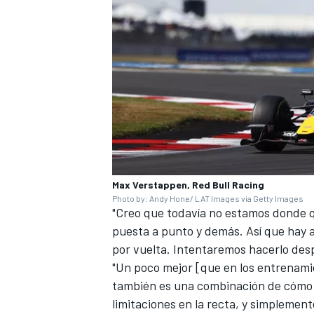
Max Verstappen, Red Bull Racing
MÁS CATEGORÍAS
Photo by: Andy Hone/ LAT Images via Getty Images
"Creo que todavía no estamos donde q
puesta a punto y demás. Así que hay a
por vuelta. Intentaremos hacerlo desp
"Un poco mejor [que en los entrenami
también es una combinación de cómo e
limitaciones en la recta, y simplement