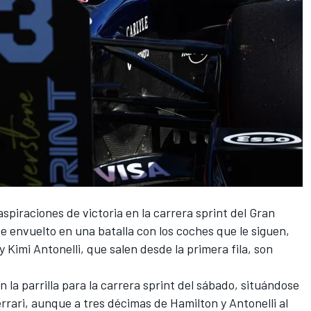
spiraciones de victoria en la carrera sprint del Gran
 envuelto en una batalla con los coches que le siguen,
y Kimi Antonelli, que salen desde la primera fila, son
la parrilla para la carrera sprint del sábado, situándose
rrari
, aunque a tres décimas de Hamilton y Antonelli al