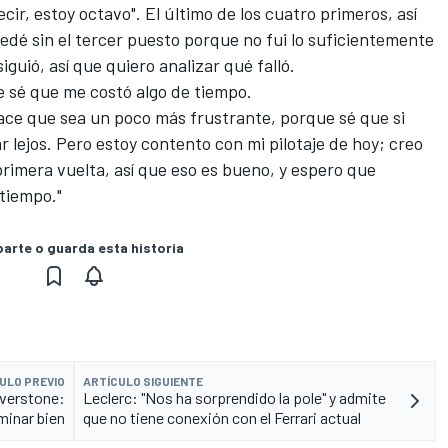
ecir, estoy octavo". El último de los cuatro primeros, así
dé sin el tercer puesto porque no fui lo suficientemente
iguió, así que quiero analizar qué falló.
ue sé que me costó algo de tiempo.
 hace que sea un poco más frustrante, porque sé que si
r lejos. Pero estoy contento con mi pilotaje de hoy; creo
rimera vuelta, así que eso es bueno, y espero que
tiempo."
rte o guarda esta historia
ULO PREVIO
ARTÍCULO SIGUIENTE
ilverstone:
Leclerc: "Nos ha sorprendido la pole" y admite
minar bien
que no tiene conexión con el Ferrari actual