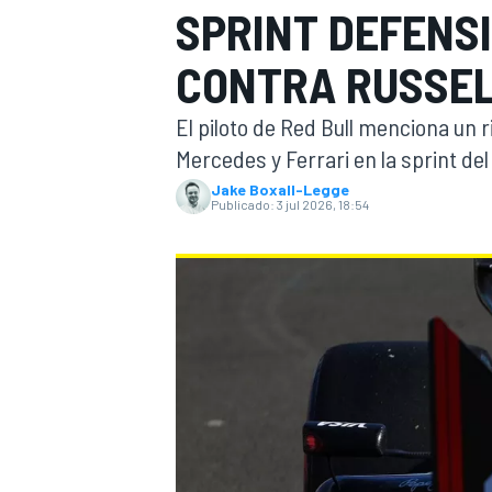
SPRINT DEFENS
INDYCAR
CONTRA RUSSEL
El piloto de Red Bull menciona un 
Mercedes y Ferrari en la sprint de
Jake Boxall-Legge
Publicado:
3 jul 2026, 18:54
MOTOGP