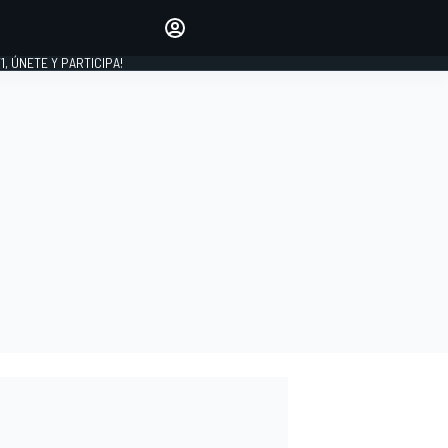
favoritos
Haz que se oiga tu voz
comentando artículos.
1, ÚNETE Y PARTICIPA!
INICIAR SESIÓN
EDICIÓN
LATINOAMÉRICA