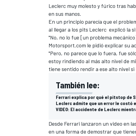
Leclerc muy molesto y fúrico tras hab
FÓRMULA E
en sus manos.
En un principio parecía que el proble
al llegar a los pits Leclerc explicó la s
"No, no lo fue [un problema mecánico].
Motorsport.com le pidió explicar su a
"Pero, no parece que lo fuera, fue s
estoy rindiendo al más alto nivel de 
tiene sentido rendir a ese alto nivel s
También lee:
Ferrari explica por qué el pitstop de 
WRC
Leclerc admite que un error le costó e
VIDEO: El accidente de Leclerc mientra
Desde Ferrari lanzaron un video en las
en una forma de demostrar que tienen