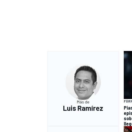
FÓRM
Más de
Luis Ramírez
Pia
epi
sob
lleg