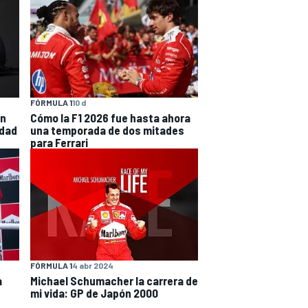
FÓRMULA 1
10 d
en
Cómo la F1 2026 fue hasta ahora
idad
una temporada de dos mitades
para Ferrari
FÓRMULA 1
4 abr 2024
a
Michael Schumacher la carrera de
mi vida: GP de Japón 2000