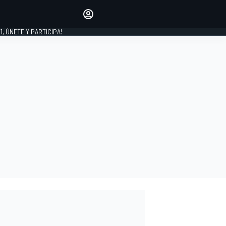
favoritos
Haz que se oiga tu voz
comentando artículos.
1, ÚNETE Y PARTICIPA!
INICIAR SESIÓN
EDICIÓN
LATINOAMÉRICA