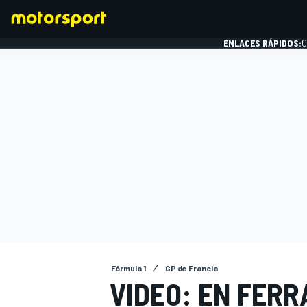
ENLACES RÁPIDOS:
C
FÓRMULA 1
Fórmula 1
GP de Francia
VIDEO: EN FERR