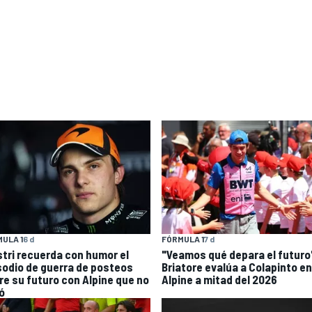
ULA 1
6 d
FÓRMULA 1
7 d
stri recuerda con humor el
"Veamos qué depara el futuro
sodio de guerra de posteos
Briatore evalúa a Colapinto en
re su futuro con Alpine que no
Alpine a mitad del 2026
ó