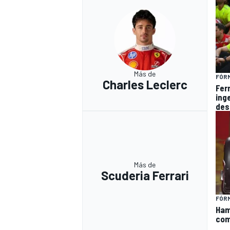
Más de
FÓRM
Charles Leclerc
Fer
ing
des
Más de
Scuderia Ferrari
FÓRM
Ham
com