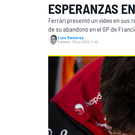
ESPERANZAS EN
INDYCAR
Ferrari presentó un video en sus r
de su abandono en el GP de Franci
Luis Ramírez
Editado:
25 jul 2022, 3:43
MOTOGP