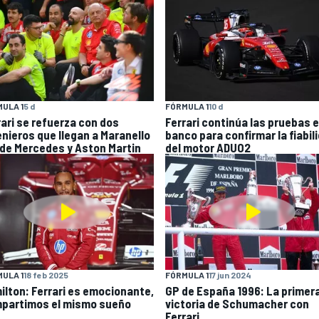
ULA 1
5 d
FÓRMULA 1
10 d
rari se refuerza con dos
Ferrari continúa las pruebas 
enieros que llegan a Maranello
banco para confirmar la fiabil
de Mercedes y Aston Martin
del motor ADUO2
ULA 1
18 feb 2025
FÓRMULA 1
17 jun 2024
ilton: Ferrari es emocionante,
GP de España 1996: La primer
partimos el mismo sueño
victoria de Schumacher con
Ferrari