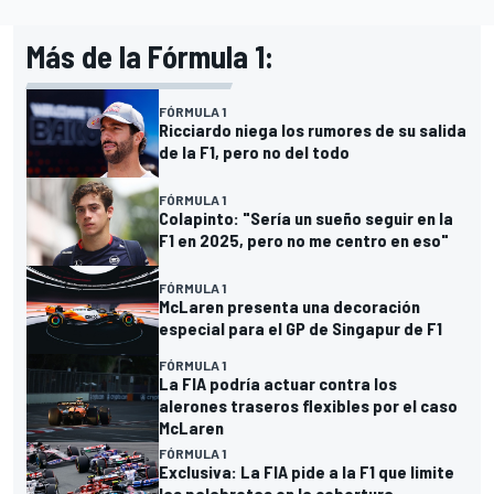
Más de la Fórmula 1:
FÓRMULA 1
Ricciardo niega los rumores de su salida
de la F1, pero no del todo
FÓRMULA 1
Colapinto: "Sería un sueño seguir en la
F1 en 2025, pero no me centro en eso"
FÓRMULA 1
McLaren presenta una decoración
especial para el GP de Singapur de F1
FÓRMULA 1
La FIA podría actuar contra los
alerones traseros flexibles por el caso
McLaren
FÓRMULA 1
Exclusiva: La FIA pide a la F1 que limite
las palabrotas en la cobertura