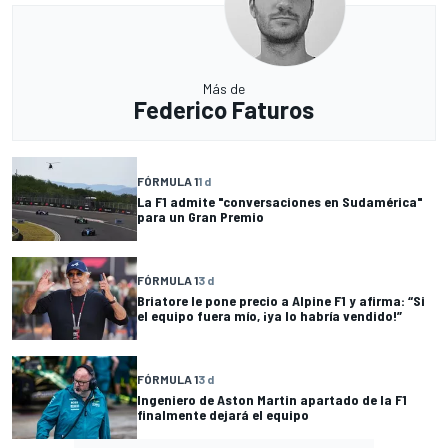
Más de
Federico Faturos
FÓRMULA 1
1 d
La F1 admite "conversaciones en Sudamérica"
para un Gran Premio
FÓRMULA 1
3 d
Briatore le pone precio a Alpine F1 y afirma: “Si
el equipo fuera mío, ¡ya lo habría vendido!”
FÓRMULA 1
3 d
Ingeniero de Aston Martin apartado de la F1
finalmente dejará el equipo