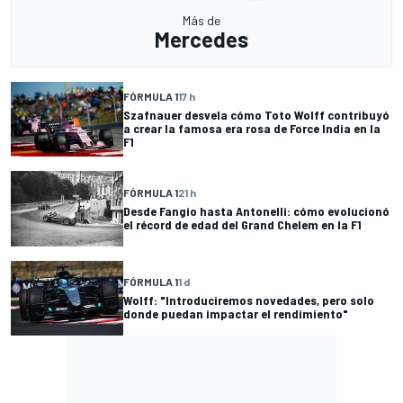
Más de
Mercedes
FÓRMULA 1
17 h
Szafnauer desvela cómo Toto Wolff contribuyó
a crear la famosa era rosa de Force India en la
F1
FÓRMULA 1
21 h
Desde Fangio hasta Antonelli: cómo evolucionó
el récord de edad del Grand Chelem en la F1
FÓRMULA 1
1 d
Wolff: "Introduciremos novedades, pero solo
donde puedan impactar el rendimiento"