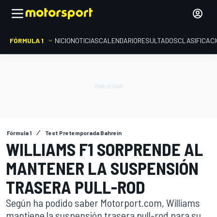
FÓRMULA 1
INICIO
NOTICIAS
CALENDARIO
RESULTADOS
CLASIFICAC
Fórmula 1
Test Pretemporada Bahrein
WILLIAMS F1 SORPRENDE AL
MANTENER LA SUSPENSIÓN
TRASERA PULL-ROD
Según ha podido saber Motorport.com, Williams
mantiene la suspensión trasera pull-rod para su