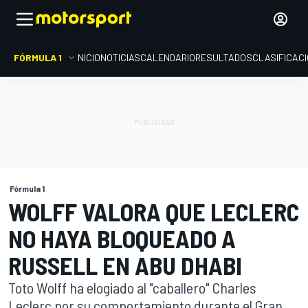
FÓRMULA 1
INICIO
NOTICIAS
CALENDARIO
RESULTADOS
CLASIFICAC
Fórmula 1
WOLFF VALORA QUE LECLERC
NO HAYA BLOQUEADO A
RUSSELL EN ABU DHABI
Toto Wolff ha elogiado al "caballero" Charles
Leclerc por su comportamiento durante el Gran