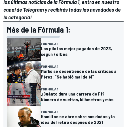
las últimas noticias de la Fórmula 1, entra en
nuestro
canal de Telegram
y recibirás todas las novedades de
la categoría!
Más de la Fórmula 1:
FÓRMULA 1
Los pilotos mejor pagados de 2023,
según Forbes
FÓRMULA 1
Marko se desentiende de las críticas a
Pérez: "Se habló mal de él"
FÓRMULA 1
¿Cuánto dura una carrera de F1?
Número de vueltas, kilómetros y más
FÓRMULA 1
Hamilton se abre sobre sus dudas y la
idea del retiro después de 2021