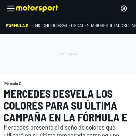
FÓRMULA E
INICIO
NOTICIAS
VIDEOS
CALENDARIO
RESULTADOS
CLAS
Fórmula E
MERCEDES DESVELA LOS
COLORES PARA SU ÚLTIMA
CAMPAÑA EN LA FÓRMULA E
Mercedes presentó el diseño de colores que
utilizará en su última temporada como equipo