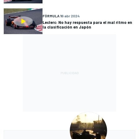
FÓRMULA 1
6 abr 2024
Leclerc: No hay respuesta para el mal ritmo en
la clasificación en Japón