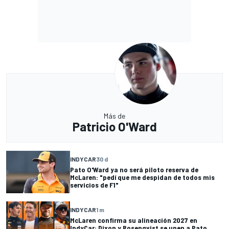
Más de
Patricio O'Ward
INDYCAR
30 d
Pato O'Ward ya no será piloto reserva de
McLaren: "pedí que me despidan de todos mis
servicios de F1"
INDYCAR
1 m
McLaren confirma su alineación 2027 en
IndyCar: Dixon y Rosenqvist se unen a Pato