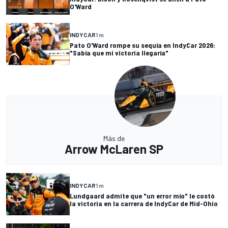
O'Ward
INDYCAR
1 m
Pato O'Ward rompe su sequía en IndyCar 2026:
"Sabía que mi victoria llegaría"
Más de
Arrow McLaren SP
INDYCAR
1 m
Lundgaard admite que "un error mío" le costó
la victoria en la carrera de IndyCar de Mid-Ohio