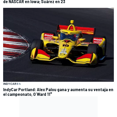
de NASCAR en Iowa; Suárez en 23
INDYCAR
8 h
IndyCar Portland: Alex Palou gana y aumenta su ventaja en
el campeonato, O´Ward 11°