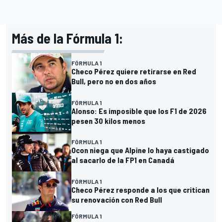
Más de la Fórmula 1:
FÓRMULA 1
Checo Pérez quiere retirarse en Red
Bull, pero no en dos años
FÓRMULA 1
Alonso: Es imposible que los F1 de 2026
pesen 30 kilos menos
FÓRMULA 1
Ocon niega que Alpine lo haya castigado
al sacarlo de la FP1 en Canadá
FÓRMULA 1
Checo Pérez responde a los que critican
su renovación con Red Bull
FÓRMULA 1