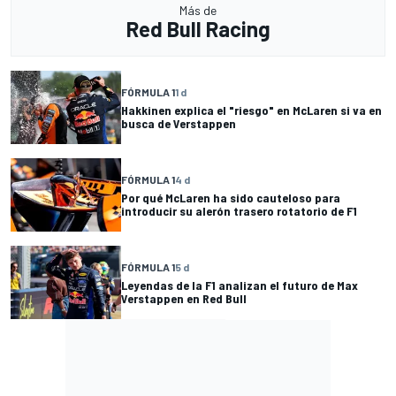
Más de
Red Bull Racing
FÓRMULA 1
1 d
Hakkinen explica el "riesgo" en McLaren si va en
busca de Verstappen
FÓRMULA 1
4 d
Por qué McLaren ha sido cauteloso para
introducir su alerón trasero rotatorio de F1
FÓRMULA 1
5 d
Leyendas de la F1 analizan el futuro de Max
Verstappen en Red Bull