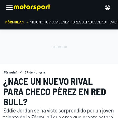
FÓRMULA 1
INICIO
NOTICIAS
CALENDARIO
RESULTADOS
CLASIFICAC
Fórmula 1
GP de Hungría
¿NACE UN NUEVO RIVAL
PARA CHECO PÉREZ EN RED
BULL?
Eddie Jordan se ha visto sorprendido por un joven
talento de la Fórmula 1 que cree que pronto estará