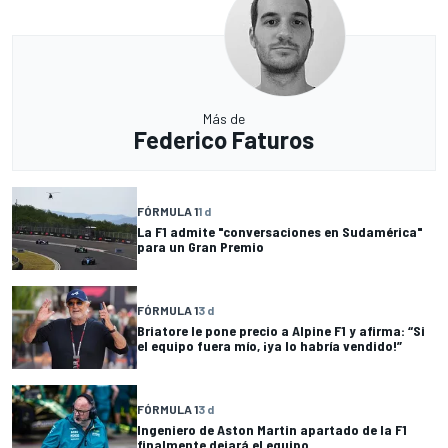
Más de
Federico Faturos
FÓRMULA 1
1 d
La F1 admite "conversaciones en Sudamérica"
para un Gran Premio
FÓRMULA 1
3 d
Briatore le pone precio a Alpine F1 y afirma: “Si
el equipo fuera mío, ¡ya lo habría vendido!”
FÓRMULA 1
3 d
Ingeniero de Aston Martin apartado de la F1
finalmente dejará el equipo