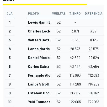
CLA
PILOTO
VUELTAS
TIEMPO
DIFERENCIA
1
Lewis Hamilton
52
-
2
Charles Leclerc
52
3.871
3.871
3
Valtteri Bottas
52
11.125
11.125
4
Lando Norris
52
28.573
28.573
5
Daniel Ricciardo
52
42.624
42.624
6
Carlos Sainz Jr.
52
43.454
43.454
7
Fernando Alonso
52
1'12.093
1'12.093
8
Lance Stroll
52
1'14.289
1'14.289
9
Esteban Ocon
52
1'16.162
1'16.162
10
Yuki Tsunoda
52
1'22.065
1'22.065