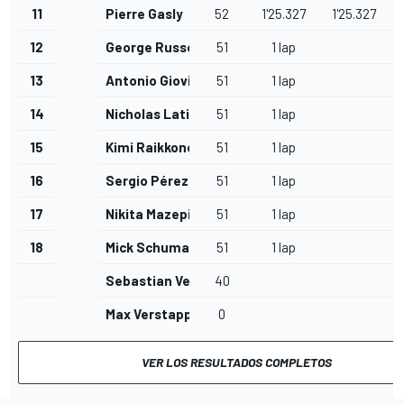
11
Pierre Gasly
52
1'25.327
1'25.327
12
George Russell
51
1 lap
13
Antonio Giovinazzi
51
1 lap
14
Nicholas Latifi
51
1 lap
15
Kimi Raikkonen
51
1 lap
16
Sergio Pérez
51
1 lap
17
Nikita Mazepin
51
1 lap
18
Mick Schumacher
51
1 lap
Sebastian Vettel
40
Max Verstappen
0
VER LOS RESULTADOS COMPLETOS