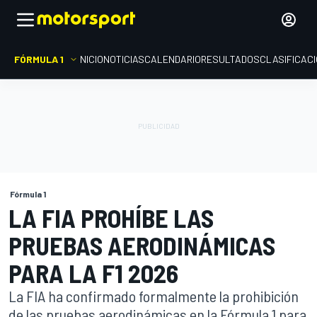
FÓRMULA 1
INICIO
NOTICIAS
CALENDARIO
RESULTADOS
CLASIFICAC
Fórmula 1
LA FIA PROHÍBE LAS
PRUEBAS AERODINÁMICAS
PARA LA F1 2026
La FIA ha confirmado formalmente la prohibición
de las pruebas aerodinámicas en la Fórmula 1 para