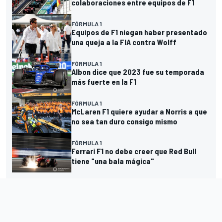
colaboraciones entre equipos de F1
FÓRMULA 1
Equipos de F1 niegan haber presentado
una queja a la FIA contra Wolff
FÓRMULA 1
Albon dice que 2023 fue su temporada
más fuerte en la F1
FÓRMULA 1
McLaren F1 quiere ayudar a Norris a que
no sea tan duro consigo mismo
FÓRMULA 1
Ferrari F1 no debe creer que Red Bull
tiene "una bala mágica"