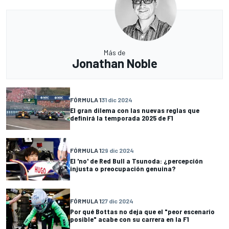
Más de
Jonathan Noble
FÓRMULA 1
31 dic 2024
El gran dilema con las nuevas reglas que
definirá la temporada 2025 de F1
FÓRMULA 1
29 dic 2024
El 'no' de Red Bull a Tsunoda: ¿percepción
injusta o preocupación genuina?
FÓRMULA 1
27 dic 2024
Por qué Bottas no deja que el "peor escenario
posible" acabe con su carrera en la F1