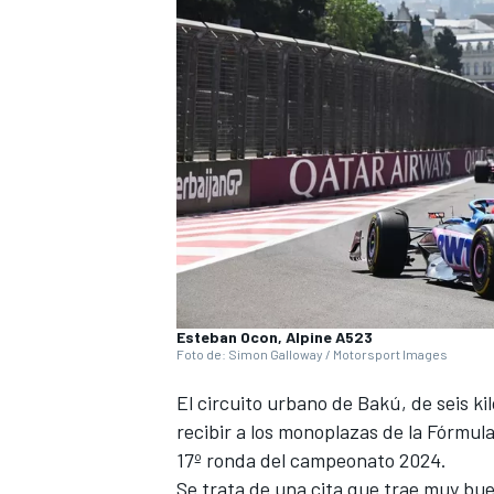
NASCAR CUP
Esteban Ocon, Alpine A523
Foto de: Simon Galloway / Motorsport Images
El circuito urbano de Bakú, de seis ki
recibir a los monoplazas de la Fórmula
17º ronda del campeonato 2024.
Se trata de una cita que trae muy bue