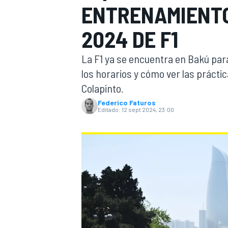
ENTRENAMIENTO
INDYCAR
2024 DE F1
La F1 ya se encuentra en Bakú par
los horarios y cómo ver las prácti
Colapinto.
Federico Faturos
Editado:
12 sept 2024, 23:00
MOTOGP