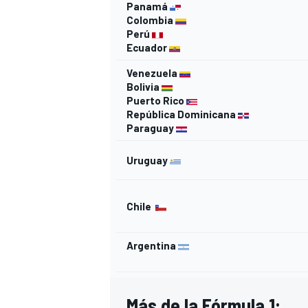
Panamá
Colombia
Perú
Ecuador
Venezuela
Bolivia
Puerto Rico
República Dominicana
Paraguay
Uruguay
MÁS CATEGORÍAS
Chile
Argentina
Más de la Fórmula 1: