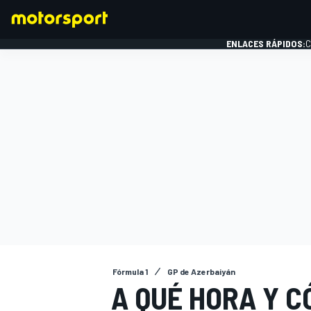
ENLACES RÁPIDOS:
C
FÓRMULA 1
Fórmula 1
GP de Azerbaiyán
A QUÉ HORA Y C