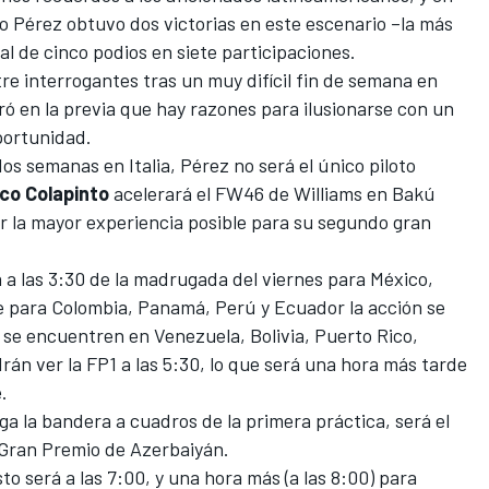
io Pérez
obtuvo dos victorias en este escenario –la más
al de cinco podios en siete participaciones.
tre interrogantes tras un muy difícil fin de semana en
ró en la previa que hay razones para ilusionarse con un
portunidad.
s semanas en Italia, Pérez no será el único piloto
co Colapinto
acelerará el FW46 de
Williams
en Bakú
r la mayor experiencia posible para su segundo gran
 a las 3:30 de la madrugada del viernes para México,
ue para Colombia, Panamá, Perú y Ecuador la acción se
 se encuentren en Venezuela, Bolivia, Puerto Rico,
n ver la FP1 a las 5:30, lo que será una hora más tarde
.
a la bandera a cuadros de la primera práctica, será el
Gran Premio de Azerbaiyán.
to será a las 7:00, y una hora más (a las 8:00) para