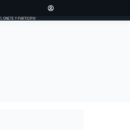
favoritos
Haz que se oiga tu voz
comentando artículos.
1, ÚNETE Y PARTICIPA!
INICIAR SESIÓN
EDICIÓN
LATINOAMÉRICA