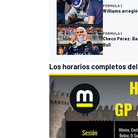
FÓRMULA 1
Williams arregló
FÓRMULA 1
Checo Pérez: Ba
Bull
Los horarios completos del