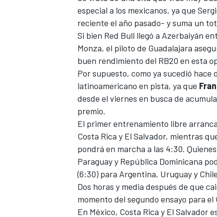
especial a los mexicanos, ya que
Serg
FÓRMULA E
reciente el año pasado- y suma un tot
Si bien Red Bull llegó a Azerbaiyán en
Monza, el piloto de Guadalajara asegu
buen rendimiento del RB20 en esta o
Por supuesto, como ya sucedió hace do
latinoamericano en pista, ya que
Fran
desde el viernes en busca de acumula
premio.
El primer entrenamiento libre arranca
Costa Rica y El Salvador, mientras q
pondrá en marcha a las 4:30. Quienes
WRC
Paraguay y República Dominicana podrá
(6:30) para Argentina, Uruguay y Chile
Dos horas y media después de que caig
momento del segundo ensayo para el 
En México, Costa Rica y El Salvador es