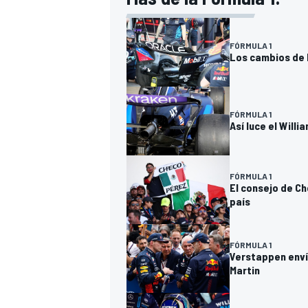
FÓRMULA 1
Los cambios de 
FÓRMULA 1
Así luce el Will
FÓRMULA 1
El consejo de Ch
país
FÓRMULA 1
Verstappen enví
Martin