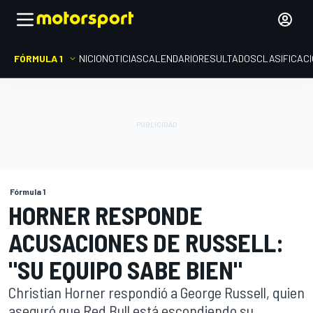
FÓRMULA 1
INICIO
NOTICIAS
CALENDARIO
RESULTADOS
CLASIFICAC
Fórmula 1
HORNER RESPONDE
ACUSACIONES DE RUSSELL:
"SU EQUIPO SABE BIEN"
Christian Horner respondió a George Russell, quien
aseguró que Red Bull está escondiendo su