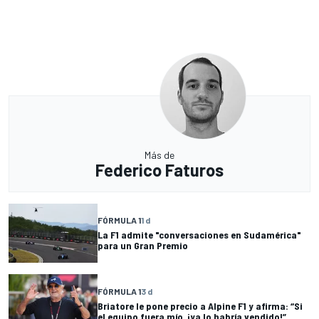
Más de
Federico Faturos
FÓRMULA 1
1 d
La F1 admite "conversaciones en Sudamérica"
para un Gran Premio
FÓRMULA 1
3 d
Briatore le pone precio a Alpine F1 y afirma: “Si
el equipo fuera mío, ¡ya lo habría vendido!”