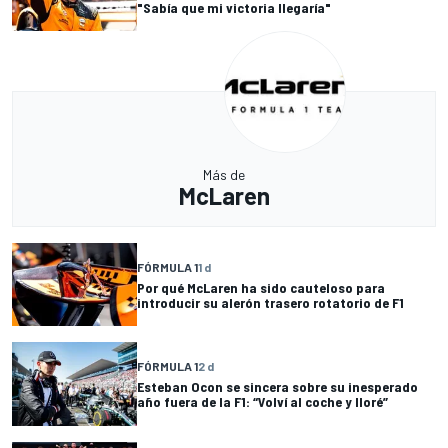
"Sabía que mi victoria llegaría"
Más de
McLaren
FÓRMULA 1
1 d
Por qué McLaren ha sido cauteloso para
introducir su alerón trasero rotatorio de F1
FÓRMULA 1
2 d
Esteban Ocon se sincera sobre su inesperado
año fuera de la F1: “Volví al coche y lloré”