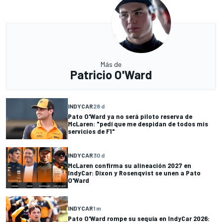
Más de
Patricio O'Ward
INDYCAR
28 d
Pato O'Ward ya no será piloto reserva de
McLaren: "pedí que me despidan de todos mis
servicios de F1"
INDYCAR
30 d
McLaren confirma su alineación 2027 en
IndyCar: Dixon y Rosenqvist se unen a Pato
O'Ward
INDYCAR
1 m
Pato O'Ward rompe su sequía en IndyCar 2026: