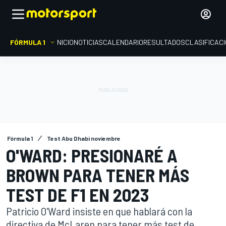
FÓRMULA 1
INICIO
NOTICIAS
CALENDARIO
RESULTADOS
CLASIFICAC
Fórmula 1
Test Abu Dhabi noviembre
O'WARD: PRESIONARÉ A
BROWN PARA TENER MÁS
TEST DE F1 EN 2023
Patricio O'Ward insiste en que hablará con la
directiva de McLaren para tener más test de