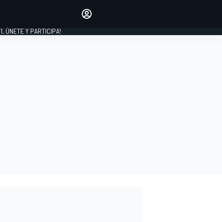
favoritos
Haz que se oiga tu voz
comentando artículos.
1, ÚNETE Y PARTICIPA!
INICIAR SESIÓN
EDICIÓN
LATINOAMÉRICA