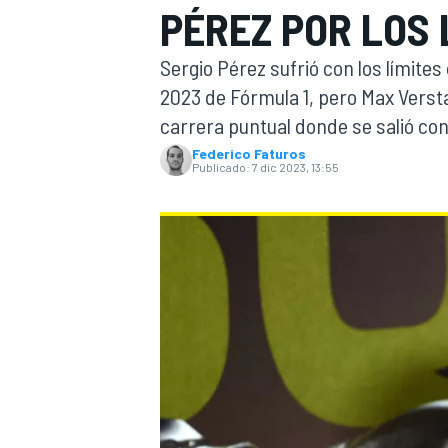
PÉREZ POR LOS 
INDYCAR
Sergio Pérez sufrió con los límite
2023 de Fórmula 1, pero Max Verst
carrera puntual donde se salió con
Federico Faturos
Publicado:
7 dic 2023, 13:55
MOTOGP