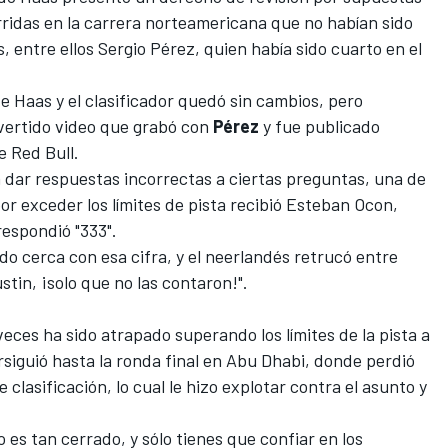
urridas en la carrera norteamericana que no habían sido
, entre ellos
Sergio Pérez
, quien había sido cuarto en el
de Haas
y el clasificador quedó sin cambios, pero
vertido video que grabó con
Pérez
y fue publicado
e Red Bull.
ra dar respuestas incorrectas a ciertas preguntas, una de
r exceder los límites de pista recibió
Esteban Ocon
,
respondió "333".
o cerca con esa cifra, y el neerlandés retrucó entre
stin, ¡solo que no las contaron!".
eces ha sido atrapado superando los límites de la pista a
persiguió hasta la ronda final en Abu Dhabi, donde perdió
e clasificación,
lo cual le hizo explotar contra el asunto y
.
s tan cerrado, y sólo tienes que confiar en los