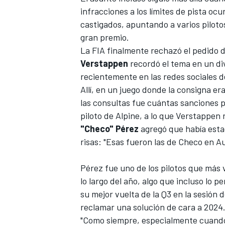
infracciones a los límites de pista oc
FÓRMULA E
castigados, apuntando a varios pilotos
gran premio.
La FIA finalmente rechazó el pedido 
Verstappen
recordó el tema en un di
recientemente en las redes sociales d
Allí, en un juego donde la consigna e
las consultas fue cuántas sanciones po
piloto de
Alpine
, a lo que Verstappen 
"Checo" Pérez
agregó que había estad
risas: "Esas fueron las de Checo en Au
WRC
Pérez fue uno de los pilotos que más v
lo largo del año, algo que incluso lo 
su mejor vuelta de la Q3 en la sesión d
reclamar una solución de cara a 2024
"Como siempre, especialmente cuando e