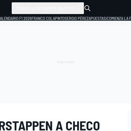
TODOS LOS CAMPEONATOS
ALENDARIO F1 2026
FRANCO COLAPINTO
SERGIO PÉREZ
APUESTAS
¡COMIENZA LA F
ERSTAPPEN A CHECO