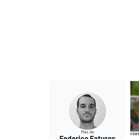
Más de
FÓRM
Federico Faturos