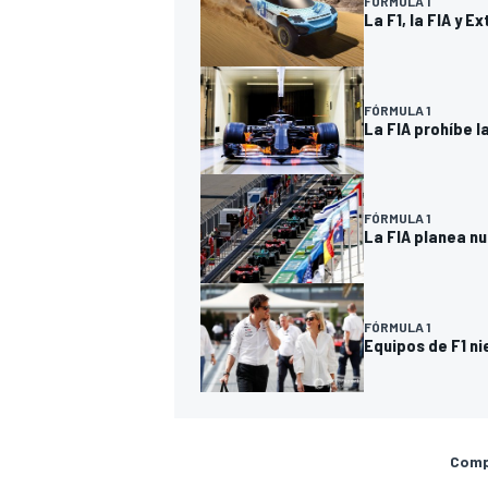
FÓRMULA 1
La F1, la FIA y 
FÓRMULA 1
La FIA prohíbe 
FÓRMULA 1
La FIA planea n
MÁS CATEGORÍAS
FÓRMULA 1
Equipos de F1 ni
Compa