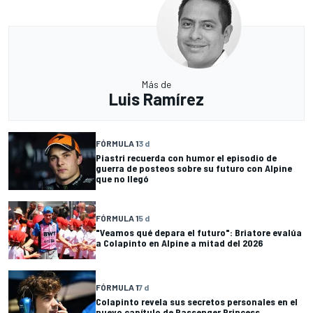
Más de
Luis Ramírez
FÓRMULA 1
3 d
Piastri recuerda con humor el episodio de
guerra de posteos sobre su futuro con Alpine
que no llegó
FÓRMULA 1
5 d
"Veamos qué depara el futuro": Briatore evalúa
a Colapinto en Alpine a mitad del 2026
FÓRMULA 1
7 d
Colapinto revela sus secretos personales en el
nuevo capítulo de Passenger Princess