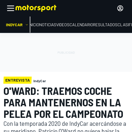
INDYCAR
INICIO
NOTICIAS
VIDEOS
CALENDARIO
RESULTADOS
CLASIF
ENTREVISTA
IndyCar
O'WARD: TRAEMOS COCHE
PARA MANTENERNOS EN LA
PELEA POR EL CAMPEONATO
Con la temporada 2020 de IndyCar acercándose a
su meridiano, Patricio O'Ward no quiere bajar la