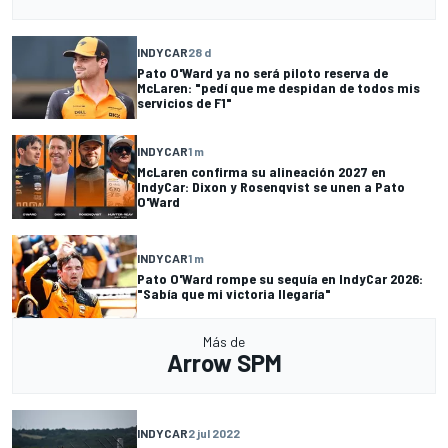
INDYCAR
28 d
Pato O'Ward ya no será piloto reserva de
McLaren: "pedí que me despidan de todos mis
servicios de F1"
INDYCAR
1 m
McLaren confirma su alineación 2027 en
IndyCar: Dixon y Rosenqvist se unen a Pato
O'Ward
INDYCAR
1 m
Pato O'Ward rompe su sequía en IndyCar 2026:
"Sabía que mi victoria llegaría"
Más de
Arrow SPM
INDYCAR
2 jul 2022