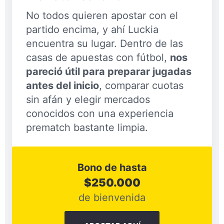
No todos quieren apostar con el
partido encima, y ahí Luckia
encuentra su lugar. Dentro de las
casas de apuestas con fútbol,
nos
pareció útil para preparar jugadas
antes del inicio
, comparar cuotas
sin afán y elegir mercados
conocidos con una experiencia
prematch bastante limpia.
Bono de hasta
$250.000
de bienvenida