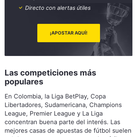
Directo con alertas útiles
¡APOSTAR AQUÍ!
Las competiciones más
populares
En Colombia, la Liga BetPlay, Copa
Libertadores, Sudamericana, Champions
League, Premier League y La Liga
concentran buena parte del interés. Las
mejores casas de apuestas de fútbol suelen