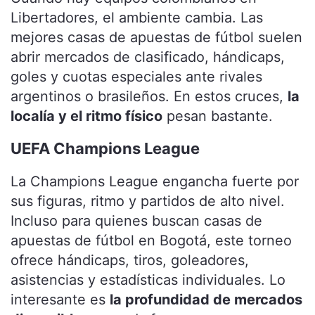
Libertadores, el ambiente cambia. Las
mejores casas de apuestas de fútbol suelen
abrir mercados de clasificado, hándicaps,
goles y cuotas especiales ante rivales
argentinos o brasileños. En estos cruces,
la
localía y el ritmo físico
pesan bastante.
UEFA Champions League
La Champions League engancha fuerte por
sus figuras, ritmo y partidos de alto nivel.
Incluso para quienes buscan casas de
apuestas de fútbol en Bogotá, este torneo
ofrece hándicaps, tiros, goleadores,
asistencias y estadísticas individuales. Lo
interesante es
la profundidad de mercados