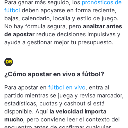
Para ganar más seguido, los
pronósticos de
fútbol
deben apoyarse en forma reciente,
bajas, calendario, localía y estilo de juego.
No hay fórmula segura, pero
analizar antes
de apostar
reduce decisiones impulsivas y
ayuda a gestionar mejor tu presupuesto.
¿Cómo apostar en vivo a fútbol?
Para apostar en
fútbol en vivo
, entra al
partido mientras se juega y revisa marcador,
estadísticas, cuotas y cashout si está
disponible. Aquí
la velocidad importa
mucho
, pero conviene leer el contexto del
encuentro antes de confirmar cualquier