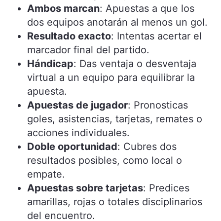
Ambos marcan
: Apuestas a que los
dos equipos anotarán al menos un gol.
Resultado exacto
: Intentas acertar el
marcador final del partido.
Hándicap
: Das ventaja o desventaja
virtual a un equipo para equilibrar la
apuesta.
Apuestas de jugador
: Pronosticas
goles, asistencias, tarjetas, remates o
acciones individuales.
Doble oportunidad
: Cubres dos
resultados posibles, como local o
empate.
Apuestas sobre tarjetas
: Predices
amarillas, rojas o totales disciplinarios
del encuentro.