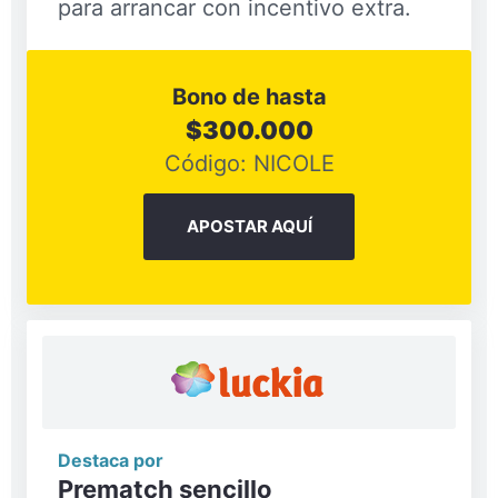
para arrancar con incentivo extra.
Bono de hasta
$300.000
Código: NICOLE
APOSTAR AQUÍ
Prematch sencillo