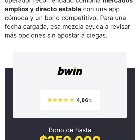
operador recomendado combina
mercados
amplios y directo estable
con una app
cómoda y un bono competitivo. Para una
fecha cargada, esa mezcla ayuda a revisar
más opciones sin apostar a ciegas.
4,86
/5
Bono de hasta