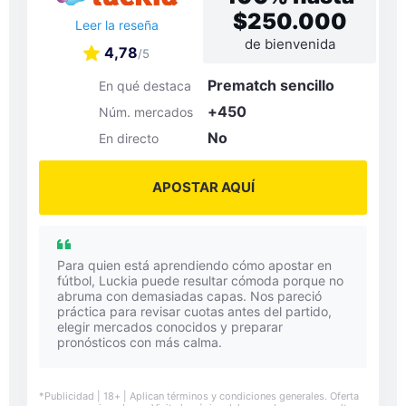
$250.000
Leer la reseña
de bienvenida
4,78
/5
Prematch sencillo
+450
No
APOSTAR AQUÍ
Para quien está aprendiendo cómo apostar en
fútbol, Luckia puede resultar cómoda porque no
abruma con demasiadas capas. Nos pareció
práctica para revisar cuotas antes del partido,
elegir mercados conocidos y preparar
pronósticos con más calma.
*Publicidad | 18+ | Aplican términos y condiciones generales. Oferta