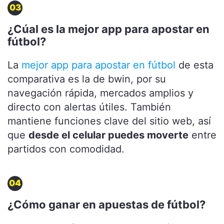
¿Cúal es la mejor app para apostar en
fútbol?
La
mejor app para apostar en fútbol
de esta
comparativa es la de bwin, por su
navegación rápida, mercados amplios y
directo con alertas útiles. También
mantiene funciones clave del sitio web, así
que
desde el celular puedes moverte
entre
partidos con comodidad.
¿Cómo ganar en apuestas de fútbol?