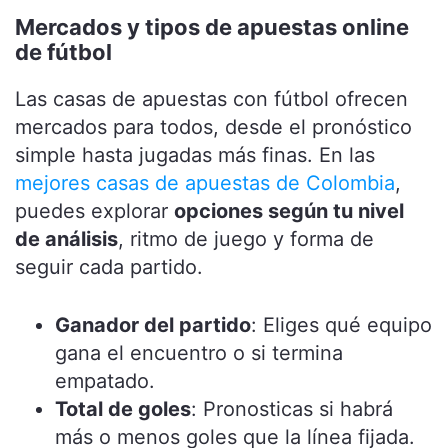
Mercados y tipos de apuestas online
de fútbol
Las casas de apuestas con fútbol ofrecen
mercados para todos, desde el pronóstico
simple hasta jugadas más finas. En las
mejores casas de apuestas de Colombia
,
puedes explorar
opciones según tu nivel
de análisis
, ritmo de juego y forma de
seguir cada partido.
Ganador del partido
: Eliges qué equipo
gana el encuentro o si termina
empatado.
Total de goles
: Pronosticas si habrá
más o menos goles que la línea fijada.