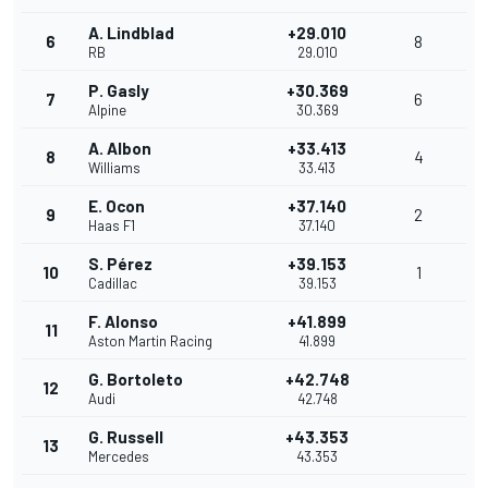
A. Lindblad
+29.010
6
8
RB
29.010
P. Gasly
+30.369
7
6
Alpine
30.369
A. Albon
+33.413
8
4
Williams
33.413
E. Ocon
+37.140
9
2
Haas F1
37.140
S. Pérez
+39.153
10
1
Cadillac
39.153
F. Alonso
+41.899
11
Aston Martin Racing
41.899
G. Bortoleto
+42.748
12
Audi
42.748
G. Russell
+43.353
13
Mercedes
43.353