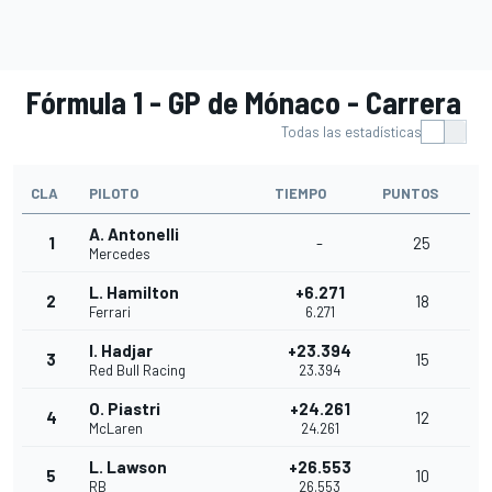
Fórmula 1 - GP de Mónaco - Carrera
Todas las estadísticas
CLA
PILOTO
TIEMPO
PUNTOS
A. Antonelli
1
-
25
Mercedes
L. Hamilton
+6.271
2
18
Ferrari
6.271
I. Hadjar
+23.394
3
15
Red Bull Racing
23.394
O. Piastri
+24.261
4
12
McLaren
24.261
L. Lawson
+26.553
5
10
RB
26.553