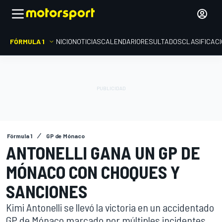
FÓRMULA 1
INICIO
NOTICIAS
CALENDARIO
RESULTADOS
CLASIFICAC
Fórmula 1
GP de Mónaco
ANTONELLI GANA UN GP DE
MÓNACO CON CHOQUES Y
SANCIONES
Kimi Antonelli se llevó la victoria en un accidentado
GP de Mónaco marcado por múltiples incidentes,