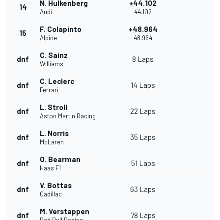
N. Hulkenberg
+44.102
14
Audi
44.102
F. Colapinto
+48.964
15
Alpine
48.964
C. Sainz
dnf
8 Laps
Williams
C. Leclerc
dnf
14 Laps
Ferrari
L. Stroll
dnf
22 Laps
Aston Martin Racing
L. Norris
dnf
35 Laps
McLaren
O. Bearman
dnf
51 Laps
Haas F1
V. Bottas
dnf
63 Laps
Cadillac
M. Verstappen
dnf
78 Laps
Red Bull Racing