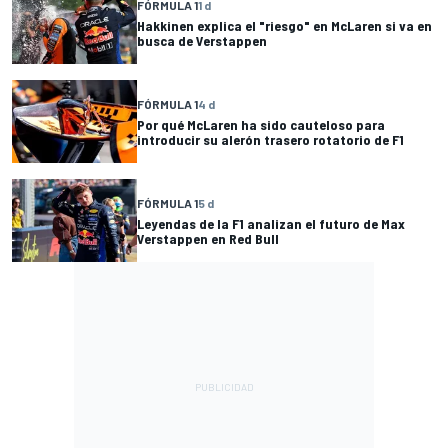
FÓRMULA 1
1 d
Hakkinen explica el "riesgo" en McLaren si va en
busca de Verstappen
FÓRMULA 1
4 d
Por qué McLaren ha sido cauteloso para
introducir su alerón trasero rotatorio de F1
FÓRMULA 1
5 d
Leyendas de la F1 analizan el futuro de Max
Verstappen en Red Bull