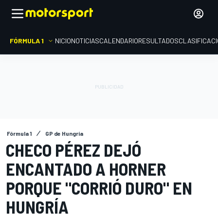
FÓRMULA 1
INICIO
NOTICIAS
CALENDARIO
RESULTADOS
CLASIFICAC
Fórmula 1
GP de Hungría
CHECO PÉREZ DEJÓ
ENCANTADO A HORNER
PORQUE "CORRIÓ DURO" EN
HUNGRÍA