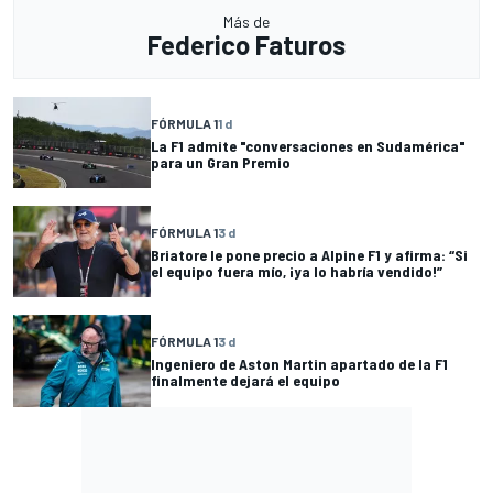
Más de
Federico Faturos
FÓRMULA 1
1 d
La F1 admite "conversaciones en Sudamérica"
para un Gran Premio
FÓRMULA 1
3 d
Briatore le pone precio a Alpine F1 y afirma: “Si
el equipo fuera mío, ¡ya lo habría vendido!”
FÓRMULA 1
3 d
Ingeniero de Aston Martin apartado de la F1
finalmente dejará el equipo