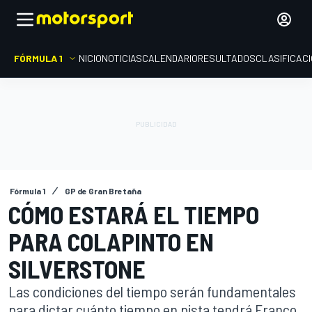
FÓRMULA 1
INICIO
NOTICIAS
CALENDARIO
RESULTADOS
CLASIFICAC
Fórmula 1
GP de Gran Bretaña
CÓMO ESTARÁ EL TIEMPO
PARA COLAPINTO EN
SILVERSTONE
Las condiciones del tiempo serán fundamentales
para dictar cuánto tiempo en pista tendrá Franco