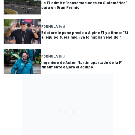
La F1 admite "conversaciones en Sudamérica"
para un Gran Premio
FÓRMULA 1
4 d
Briatore le pone precio a Alpine F1 y afirma: “Si
el equipo fuera mío, ¡ya lo habría vendido!”
FÓRMULA 1
5 d
Ingeniero de Aston Martin apartado de la F1
finalmente dejará el equipo