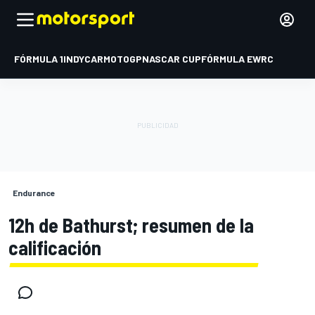
FÓRMULA 1
INDYCAR
MOTOGP
NASCAR CUP
FÓRMULA E
WRC
Endurance
12h de Bathurst; resumen de la
calificación