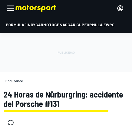
FÓRMULA 1
INDYCAR
MOTOGP
NASCAR CUP
FÓRMULA E
WRC
Endurance
24 Horas de Nürburgring: accidente
del Porsche #131