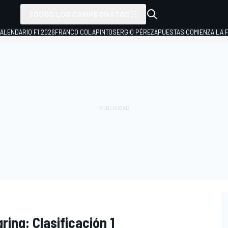
TODOS LOS CAMPEONATOS
ALENDARIO F1 2026
FRANCO COLAPINTO
SERGIO PÉREZ
APUESTAS
¡COMIENZA LA F
ring: Clasificación 1