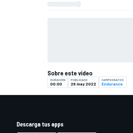
FÓRMULA E
Sobre este video
DURACIÓN
PUBLICADO
CAMPEONATOS
00:00
26 may 2022
Endurance
WRC
Descarga tus apps