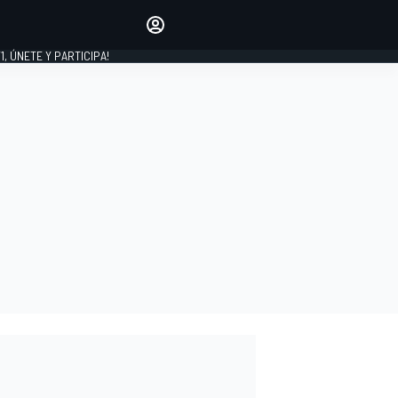
favoritos
Haz que se oiga tu voz
comentando artículos.
1, ÚNETE Y PARTICIPA!
INICIAR SESIÓN
EDICIÓN
LATINOAMÉRICA