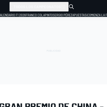
TODOS LOS CAMPEONATOS
ALENDARIO F1 2026
FRANCO COLAPINTO
SERGIO PÉREZ
APUESTAS
¡COMIENZA LA F
E FOTOS
Fórmula 1
GP de China
GRAN PREMIO DE CHINA -