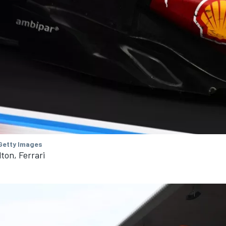
Getty Images
ton, Ferrari