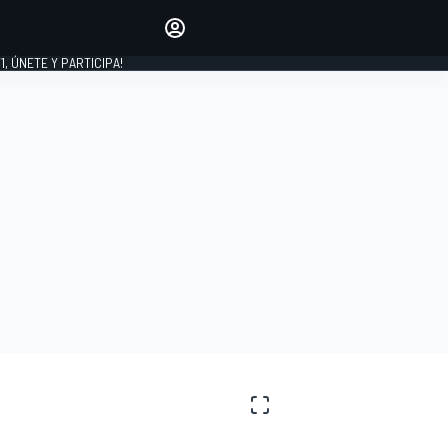
favoritos
Haz que se oiga tu voz
comentando artículos.
1, ÚNETE Y PARTICIPA!
INICIAR SESIÓN
EDICIÓN
LATINOAMÉRICA