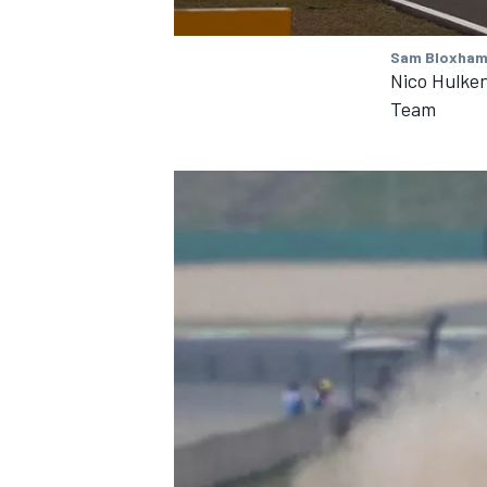
FÓRMULA E
Sam Bloxham
Nico Hulken
Team
WRC