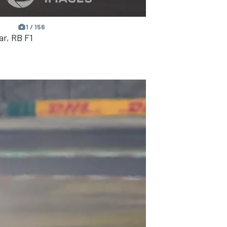
1 / 156
ar, RB F1