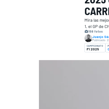
CARR
INDYCAR
Mira las mej
1, el GP de C
156 fotos
Juanjo Sá
Publicado:
2
CAMPEONATO
P
F1 2025
MOTOGP