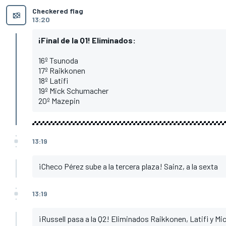
Checkered flag
13:20
¡Final de la Q1! Eliminados:
16º Tsunoda
17º Raikkonen
18º Latifi
19º Mick Schumacher
20º Mazepin
13:19
¡Checo Pérez sube a la tercera plaza! Sainz, a la sexta
13:19
¡Russell pasa a la Q2! Eliminados Raikkonen, Latifi y