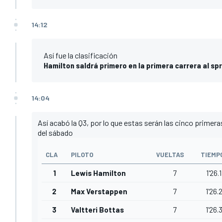
14:12
Así fue la clasificación
Hamilton saldrá primero en la primera carrera al spri
14:04
Así acabó la Q3, por lo que estas serán las cinco primeras f
del sábado
CLA
PILOTO
VUELTAS
TIEMP
1
Lewis Hamilton
7
1'26.
2
Max Verstappen
7
1'26.
3
Valtteri Bottas
7
1'26.