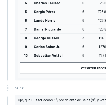
4
Charles Leclerc
6
1'26.
5
Sergio Pérez
6
1'26.
6
Lando Norris
6
1'26.
7
Daniel Ricciardo
6
1'26.
8
George Russell
3
1'26.
9
Carlos Sainz Jr.
6
1'27.
10
Sebastian Vettel
6
1'27.
VER RESULTADOS
14:02
Ojo, que Russell acabó 8º, por delante de Sainz (9º) y Vette