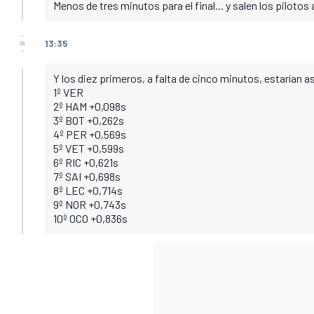
Menos de tres minutos para el final... y salen los pilotos
13:35
Y los diez primeros, a falta de cinco minutos, estarían as
1º VER
2º HAM +0,098s
3º BOT +0,262s
4º PER +0,569s
5º VET +0,599s
6º RIC +0,621s
7º SAI +0,698s
8º LEC +0,714s
9º NOR +0,743s
10º OCO +0,836s