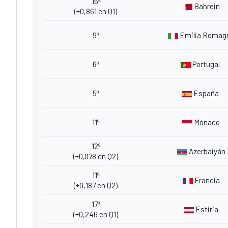
16º
Bahrein
(+0,861 en Q1)
9º
Emilia Romag
6º
Portugal
5º
España
11º
Mónaco
12º
Azerbaiyán
(+0,078 en Q2)
11º
Francia
(+0,187 en Q2)
17º
Estiria
(+0,246 en Q1)