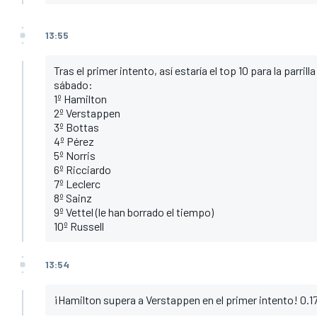
13:55
Tras el primer intento, así estaría el top 10 para la parrilla
sábado:
1º Hamilton
2º Verstappen
3º Bottas
4º Pérez
5º Norris
6º Ricciardo
7º Leclerc
8º Sainz
9º Vettel (le han borrado el tiempo)
10º Russell
13:54
¡Hamilton supera a Verstappen en el primer intento! 0.172s