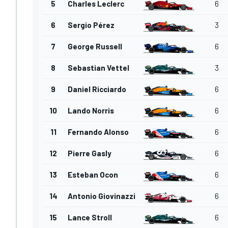
5
Charles Leclerc
6
6
Sergio Pérez
3
7
George Russell
6
8
Sebastian Vettel
3
9
Daniel Ricciardo
6
10
Lando Norris
6
11
Fernando Alonso
6
12
Pierre Gasly
6
13
Esteban Ocon
6
14
Antonio Giovinazzi
6
15
Lance Stroll
6