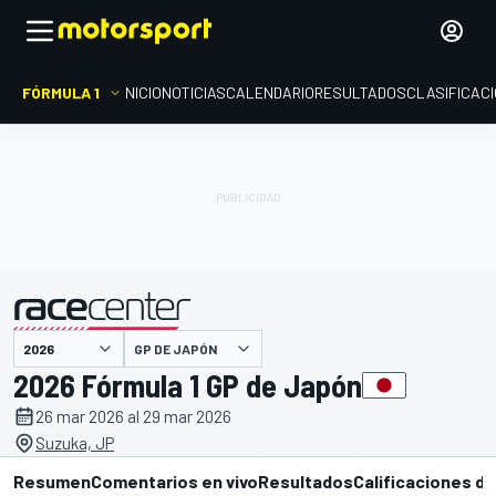
FÓRMULA 1
INICIO
NOTICIAS
CALENDARIO
RESULTADOS
CLASIFICAC
presentado por
GP DE JAPÓN
2026 Fórmula 1 GP de Japón
26 mar 2026 al 29 mar 2026
Suzuka, JP
Resumen
Comentarios en vivo
Resultados
Calificaciones de