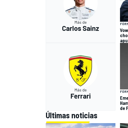
Más de
FÓRM
Carlos Sainz
Vow
cho
apu
Más de
FÓRM
Ferrari
Eme
Hami
de F
Últimas noticias