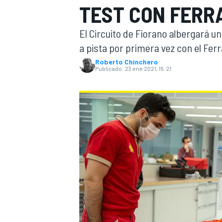
TEST CON FERR
INDYCAR
El Circuito de Fiorano albergará u
a pista por primera vez con el Ferr
Roberto Chinchero
Publicado:
23 ene 2021, 15:21
MOTOGP