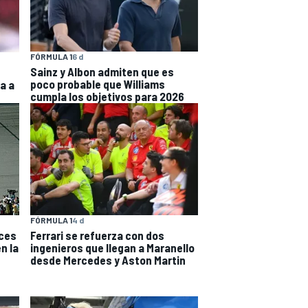
FÓRMULA 1
6 d
Sainz y Albon admiten que es
poco probable que Williams
a a
cumpla los objetivos para 2026
FÓRMULA 1
4 d
eces
Ferrari se refuerza con dos
n la
ingenieros que llegan a Maranello
desde Mercedes y Aston Martin