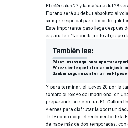
El miércoles 27 y la mañana del 28 ser
FÓRMULA E
Fiorano será su debut absoluto al vo
siempre especial para todos los piloto
Este importante paso llega después de
español en Maranello junto al grupo d
También lee:
Pérez: estoy aquí para aportar experi
Pérez siente que lo trataron injusto 
Sauber seguirá con Ferrari en F1 pese 
Y para terminar, el jueves 28 por la ta
WRC
tomará el relevo del madrileño, en un
preparando su debut en F1.
Callum Il
viernes para disfrutar la oportunidad
Tal y como exige el reglamento de la F
de hace más de dos temporadas, con e