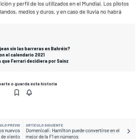
ión y perfil de los utilizados en el Mundial. Los pilotos
andos, medios y duros, y en caso de lluvia no habrá
ean sin las barreras en Bahréin?
on el calendario 2021
 que Ferrari decidiera por Sainz
rte o guarda esta historia
ULO PREVIO
ARTÍCULO SIGUIENTE
los nuevos
Domenicali: Hamilton puede convertirse en el
el de viento
mejor de la F1 en números