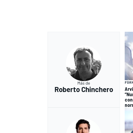
FÓRM
Más de
Roberto Chinchero
Arv
“Nu
con
nor