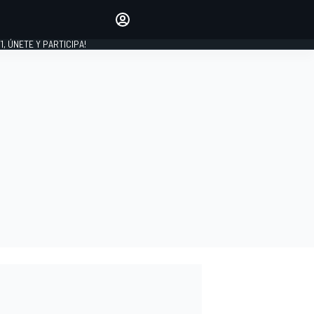
favoritos
Haz que se oiga tu voz
comentando artículos.
1, ÚNETE Y PARTICIPA!
INICIAR SESIÓN
EDICIÓN
LATINOAMÉRICA