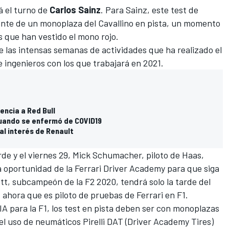
á el turno de
Carlos Sainz
. Para
Sainz
, este test de
lante de un monoplaza del Cavallino en pista, un momento
s que han vestido el mono rojo.
 las intensas semanas de actividades que ha realizado el
e ingenieros con los que trabajará en 2021.
encia a Red Bull
cuando se enfermó de COVID19
al interés de Renault
rde y el viernes 29,
Mick Schumacher
, piloto de Haas,
a oportunidad de la Ferrari Driver Academy para que siga
ott
, subcampeón de la F2 2020, tendrá solo la tarde del
, ahora que es
piloto de pruebas de Ferrari en F1.
IA para la
F1
, los test en pista deben ser con monoplazas
l uso de neumáticos Pirelli DAT (Driver Academy Tires)