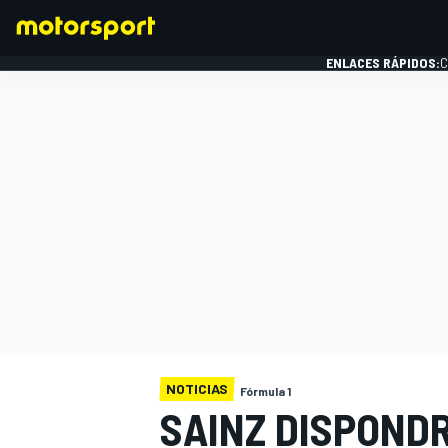
ENLACES RÁPIDOS:
C
FÓRMULA 1
NOTICIAS
Fórmula 1
SAINZ DISPONDR