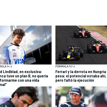
ULA 1
4 d
FÓRMULA 1
12 d
id Lindblad, en exclusiva:
Ferrari y la derrota en Hungría
nca tuve un plan B, no quería
pesa: el potencial estaba ahí,
formarme con una vida
pero faltó la ejecución
mal”