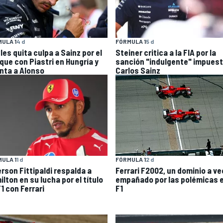
ULA 1
4 d
FÓRMULA 1
5 d
les quita culpa a Sainz por el
Steiner critica a la FIA por la
que con Piastri en Hungría y
sanción "indulgente" impuest
nta a Alonso
Carlos Sainz
ULA 1
1 d
FÓRMULA 1
2 d
rson Fittipaldi respalda a
Ferrari F2002, un dominio a v
lton en su lucha por el título
empañado por las polémicas e
1 con Ferrari
F1