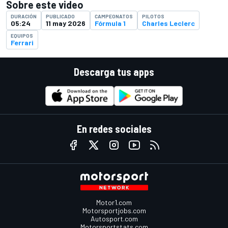
Sobre este video
DURACIÓN
PUBLICADO
CAMPEONATOS
PILOTOS
05:24
11 may 2026
Fórmula 1
Charles Leclerc
EQUIPOS
Ferrari
Descarga tus apps
En redes sociales
Motor1.com
Motorsportjobs.com
Autosport.com
Motorsportstats.com