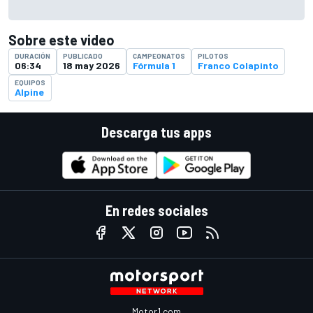
Sobre este video
DURACIÓN
PUBLICADO
CAMPEONATOS
PILOTOS
06:34
18 may 2026
Fórmula 1
Franco Colapinto
EQUIPOS
Alpine
Descarga tus apps
En redes sociales
Motor1.com