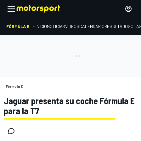
FÓRMULA E
INICIO
NOTICIAS
VIDEOS
CALENDARIO
RESULTADOS
CLAS
Fórmula E
Jaguar presenta su coche Fórmula E
para la T7