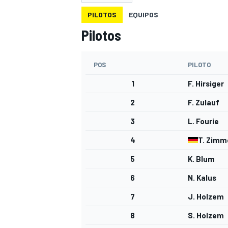
PILOTOS
EQUIPOS
INDYCAR
Pilotos
POS
PILOTO
1
F. Hirsiger
2
F. Zulauf
3
L. Fourie
4
T. Zim
5
K. Blum
MOTOGP
6
N. Kalus
7
J. Holzem
8
S. Holzem