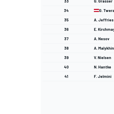
33
G. Grasser
34
G. Twer
35
A. Jeffries
36
E. Kirchma
37
A. Nesov
38
A. Malykhin
39
V. Nielsen
40
N. Hantke
41
F. Jelmini