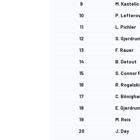
9
M. Kastelic
10
P. Leftero
11
L. Pichler
12
S. Gjerdru
13
F. Rauer
NASCAR CUP
14
B. Detout
15
S. Connor
16
R. Rogalski
17
C. Bönigh
18
E. Gjerdru
19
M. Reis
20
J. Day