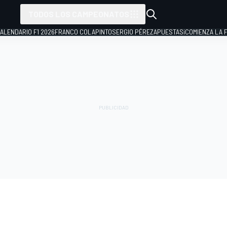
TODOS LOS CAMPEONATOS
ALENDARIO F1 2026
FRANCO COLAPINTO
SERGIO PÉREZ
APUESTAS
¡COMIENZA LA F