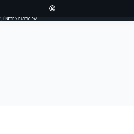
favoritos
Haz que se oiga tu voz
comentando artículos.
1, ÚNETE Y PARTICIPA!
INICIAR SESIÓN
EDICIÓN
LATINOAMÉRICA