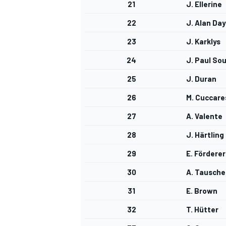
21
J. Ellerine
FÓRMULA E
22
J. Alan Day
23
J. Karklys
24
J. Paul So
25
J. Duran
26
M. Cuccare
27
A. Valente
28
J. Härtling
29
E. Förderer
WRC
30
A. Tausche
31
E. Brown
32
T. Hütter